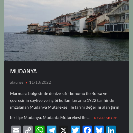
MUDANYA
afgunes
11/10/2022
Marmara bölgesinde denize sıfır konumu ile Bursa ve
çevresinin sayfiye yeri gibi kullanılan ama 1922 tarihinde
imzalanan Mudanya Mütarekesi ile tarihi değerini alan şirin
bir ilçe Mudanya. Mudanta Mütarekesi ile …
READ MORE
E
C
W
T
X
T
F
Bl
Li