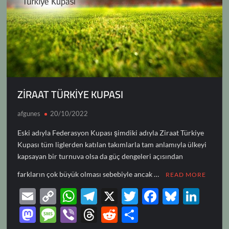
ZİRAAT TÜRKİYE KUPASI
afgunes
20/10/2022
Eski adıyla Federasyon Kupası şimdiki adıyla Ziraat Türkiye
Kupası tüm liglerden katılan takımlarla tam anlamıyla ülkeyi
kapsayan bir turnuva olsa da güç dengeleri açısından
farkların çok büyük olması sebebiyle ancak …
READ MORE
E
C
W
T
X
T
F
Bl
Li
m
o
h
el
w
ac
u
n
M
M
Vi
T
R
S
ail
p
at
e
itt
e
es
k