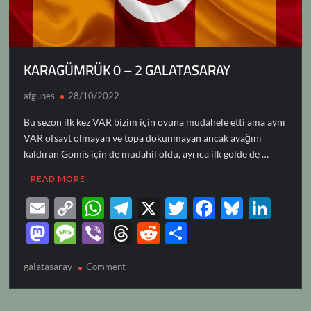
KARAGÜMRÜK 0 – 2 GALATASARAY
afgunes
28/10/2022
Bu sezon ilk kez VAR bizim için oyuna müdahele etti ama aynı
VAR ofsayt olmayan ve topa dokunmayan ancak ayağını
kaldıran Gomis için de müdahil oldu, ayrıca ilk golde de …
READ MORE
E
C
W
T
X
T
F
Bl
Li
m
o
h
el
w
ac
u
n
M
M
Vi
T
R
S
ail
p
at
e
itt
e
es
k
as
es
b
hr
e
h
galatasaray
on
y
Comment
s
gr
er
b
k
e
to
sa
er
e
d
ar
KARAGÜMRÜK
Li
A
a
o
y
dI
d
g
a
di
e
0