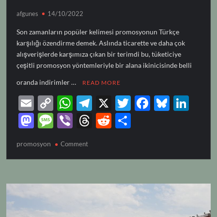
afgunes
14/10/2022
Son zamanların popüler kelimesi promosyonun Türkçe
karşılığı özendirme demek. Aslında ticarette ve daha çok
alışverişlerde karşımıza çıkan bir terimdi bu, tüketiciye
çeşitli promosyon yöntemleriyle bir alana ikinicisinde belli
oranda indirimler …
READ MORE
E
C
W
T
X
T
F
Bl
Li
m
o
h
el
w
ac
u
n
M
M
Vi
T
R
S
ail
p
at
e
itt
e
es
k
as
es
b
hr
e
h
promosyon
on
y
Comment
s
gr
er
b
k
e
to
sa
er
e
d
ar
PROMOSYON
Li
A
a
o
y
dI
d
g
a
di
e
n
p
m
o
n
o
e
ds
t
k
p
k
n