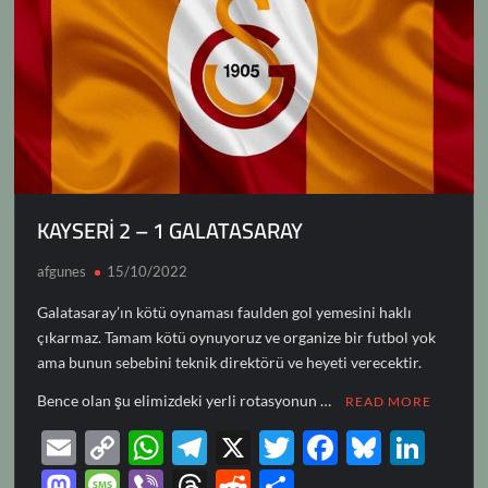
KAYSERİ 2 – 1 GALATASARAY
afgunes
15/10/2022
Galatasaray’ın kötü oynaması faulden gol yemesini haklı
çıkarmaz. Tamam kötü oynuyoruz ve organize bir futbol yok
ama bunun sebebini teknik direktörü ve heyeti verecektir.
Bence olan şu elimizdeki yerli rotasyonun …
READ MORE
E
C
W
T
X
T
F
Bl
Li
m
o
h
el
w
ac
u
n
M
M
Vi
T
R
S