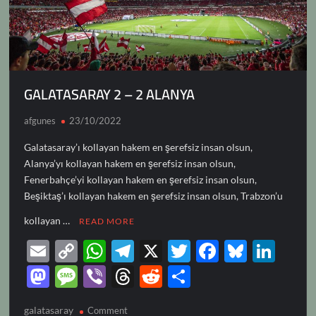
GALATASARAY 2 – 2 ALANYA
afgunes
23/10/2022
Galatasaray’ı kollayan hakem en şerefsiz insan olsun,
Alanya’yı kollayan hakem en şerefsiz insan olsun,
Fenerbahçe’yi kollayan hakem en şerefsiz insan olsun,
Beşiktaş’ı kollayan hakem en şerefsiz insan olsun, Trabzon’u
kollayan …
READ MORE
E
C
W
T
X
T
F
Bl
Li
m
o
h
el
w
ac
u
n
M
M
Vi
T
R
S
ail
p
at
e
itt
e
es
k
as
es
b
hr
e
h
galatasaray
on
Comment