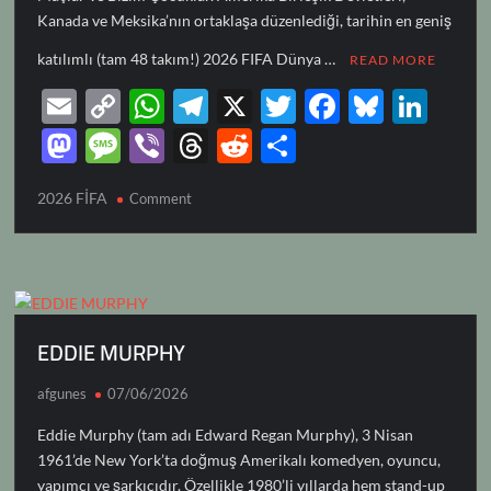
Kanada ve Meksika’nın ortaklaşa düzenlediği, tarihin en geniş
katılımlı (tam 48 takım!) 2026 FIFA Dünya …
READ MORE
E
C
W
T
X
T
F
Bl
Li
m
o
h
el
w
ac
u
n
M
M
Vi
T
R
S
ail
p
at
e
itt
e
es
k
as
es
b
hr
e
h
2026 FİFA
on
y
Comment
s
gr
er
b
k
e
to
sa
er
e
d
ar
2026
Li
A
a
o
y
dI
d
g
a
di
e
FİFA
n
p
m
o
n
DÜNYA
o
e
ds
t
KUPASI
k
p
k
n
EDDIE MURPHY
afgunes
07/06/2026
Eddie Murphy (tam adı Edward Regan Murphy), 3 Nisan
1961’de New York’ta doğmuş Amerikalı komedyen, oyuncu,
yapımcı ve şarkıcıdır. Özellikle 1980’li yıllarda hem stand-up