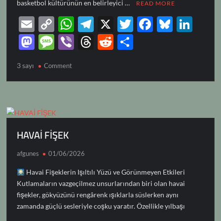
basketbol kültürünün en belirleyici …
READ MORE
E
C
W
T
X
T
F
Bl
Li
m
o
h
el
w
ac
u
n
M
M
Vi
T
R
S
ail
p
at
e
itt
e
es
k
as
es
b
hr
e
h
3 sayı
on
Comment
y
s
gr
er
b
k
e
to
sa
er
e
d
ar
3
Li
A
a
o
y
dI
d
g
a
di
e
SAYI
n
p
m
o
n
o
e
ds
t
k
p
k
n
HAVAİ FİŞEK
afgunes
01/06/2026
Havai Fişeklerin Işıltılı Yüzü ve Görünmeyen Etkileri
Kutlamaların vazgeçilmez unsurlarından biri olan havai
fişekler, gökyüzünü rengârenk ışıklarla süslerken aynı
zamanda güçlü sesleriyle coşku yaratır. Özellikle yılbaşı