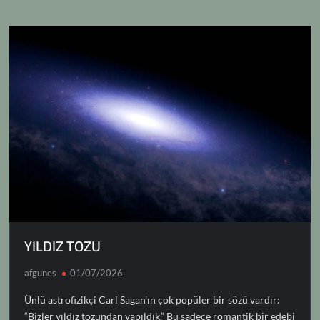
d
g
a
di
e
n
p
m
o
n
o
e
ds
t
k
p
k
n
YILDIZ TOZU
afgunes
01/07/2026
Ünlü astrofizikçi Carl Sagan’ın çok popüler bir sözü vardır:
“Bizler yıldız tozundan yapıldık.” Bu sadece romantik bir edebi