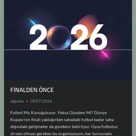
k
p
k
n
FİNALDEN ÖNCE
afgunes
18/07/2026
Futbol Mu Konuşuluyor, Yoksa Gündem Mi? Dünya
Kupası’nın finali yaklaşırken sahadaki futbol kadar saha
dışındaki gelişmeler de gündemi belirliyor. Oysa futbolun
zirvesi olması gereken bu organizasyon, her turnuvada