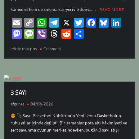
komedisi hem de sinema kariyeriyle dünya …
READ MORE
E
C
W
T
X
T
F
Bl
Li
m
o
h
el
w
ac
u
n
M
M
Vi
T
R
S
ail
p
at
e
itt
e
es
k
as
es
b
hr
e
h
eddie murphy
on
y
Comment
s
gr
er
b
k
e
to
sa
er
e
d
ar
EDDIE
Li
A
a
o
y
dI
d
g
a
di
e
MURPHY
n
p
m
o
n
o
e
ds
t
k
p
k
n
3 SAYI
afgunes
04/06/2026
Üç Sayı: Basketbol Kültürünün Yeni İkonu Basketbolun
ruhu yıllar içinde değişti. Bir zamanlar pota altı hâkimiyeti ve
sert savunma oyunun merkezindeyken, bugün 3 sayı atışı