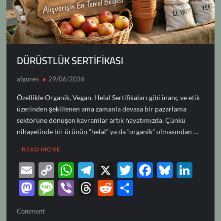
DÜRÜSTLÜK SERTİFİKASI
afgunes
29/06/2026
Özellikle Organik, Vegan, Helal Sertifikaları gibi inanç ve etik
üzerinden şekillenen ama zamanla devasa bir pazarlama
sektörüne dönüşen kavramlar artık hayatımızda. Çünkü
nihayetinde bir ürünün “helal” ya da “organik” olmasından …
READ MORE
E
C
W
T
X
T
F
Bl
Li
m
o
h
el
w
ac
u
n
M
M
Vi
T
R
S
ail
p
at
e
itt
e
es
k
as
es
b
hr
e
h
on
Comment
y
s
gr
er
b
k
e
to
sa
er
e
d
ar