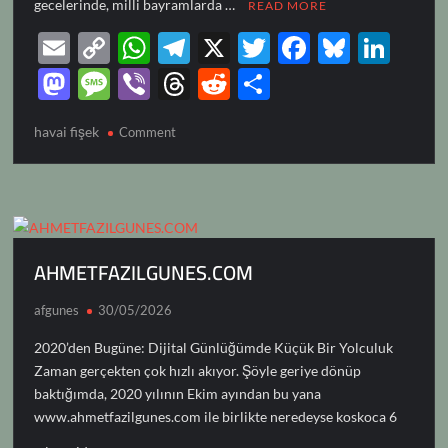
gecelerinde, milli bayramlarda …
READ MORE
E
C
W
T
X
T
F
Bl
Li
m
o
h
el
w
ac
u
n
M
M
Vi
T
R
S
ail
p
at
e
itt
e
es
k
as
es
b
hr
e
h
havai fişek
on
y
Comment
s
gr
er
b
k
e
to
sa
er
e
d
ar
HAVAİ
Li
A
a
o
y
dI
d
g
a
di
e
FİŞEK
n
p
m
o
n
o
e
ds
t
k
p
k
n
AHMETFAZILGUNES.COM
afgunes
30/05/2026
2020’den Bugüne: Dijital Günlüğümde Küçük Bir Yolculuk
Zaman gerçekten çok hızlı akıyor. Şöyle geriye dönüp
baktığımda, 2020 yılının Ekim ayından bu yana
www.ahmetfazilgunes.com ile birlikte neredeyse koskoca 6