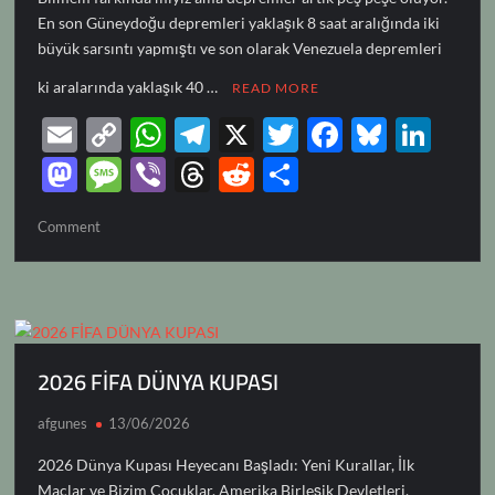
En son Güneydoğu depremleri yaklaşık 8 saat aralığında iki
büyük sarsıntı yapmıştı ve son olarak Venezuela depremleri
ki aralarında yaklaşık 40 …
READ MORE
E
C
W
T
X
T
F
Bl
Li
m
o
h
el
w
ac
u
n
M
M
Vi
T
R
S
ail
p
at
e
itt
e
es
k
as
es
b
hr
e
h
on
Comment
y
s
gr
er
b
k
e
to
sa
er
e
d
ar
PEŞ
Li
A
a
o
y
dI
d
g
a
di
e
PEŞE
n
p
m
o
n
o
e
ds
t
k
p
k
n
2026 FİFA DÜNYA KUPASI
afgunes
13/06/2026
2026 Dünya Kupası Heyecanı Başladı: Yeni Kurallar, İlk
Maçlar ve Bizim Çocuklar. Amerika Birleşik Devletleri,