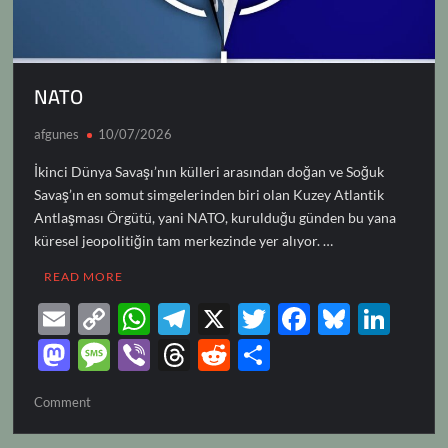
NATO
afgunes
10/07/2026
İkinci Dünya Savaşı’nın külleri arasından doğan ve Soğuk
Savaş’ın en somut simgelerinden biri olan Kuzey Atlantik
Antlaşması Örgütü, yani NATO, kurulduğu günden bu yana
küresel jeopolitiğin tam merkezinde yer alıyor. …
READ MORE
E
C
W
T
X
T
F
Bl
Li
m
o
h
el
w
ac
u
n
M
M
Vi
T
R
S
ail
p
at
e
itt
e
es
k
as
es
b
hr
e
h
on
Comment
y
s
gr
er
b
k
e
to
sa
er
e
d
ar
NATO
Li
A
a
o
y
dI