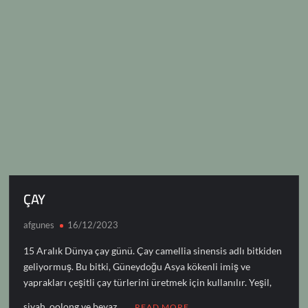
n
p
m
o
n
o
e
ds
t
k
p
k
n
ÇAY
afgunes
16/12/2023
15 Aralık Dünya çay günü. Çay camellia sinensis adlı bitkiden
geliyormuş. Bu bitki, Güneydoğu Asya kökenli imiş ve
yaprakları çeşitli çay türlerini üretmek için kullanılır. Yeşil,
siyah, oolong ve beyaz …
READ MORE