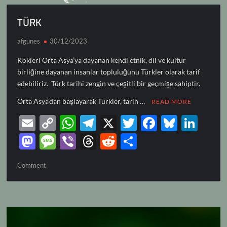
TÜRK
afgunes
30/12/2023
Kökleri Orta Asya’ya dayanan kendi etnik, dil ve kültür
birliğine dayanan insanlar topluluğunu Türkler olarak tarif
edebiliriz. Türk tarihi zengin ve çeşitli bir geçmişe sahiptir.
Orta Asya’dan başlayarak Türkler, tarih …
READ MORE
E
C
W
T
X
T
F
Bl
Li
m
o
h
el
w
ac
u
n
M
M
Vi
T
R
S
ail
p
at
e
itt
e
es
k
as
es
b
hr
e
h
on
Comment
y
s
gr
er
b
k
e
to
sa
er
e
d
ar
TÜRK
Li
A
a
o
y
dI
d
g
a
di
e
n
p
m
o
n
o
e
ds
t
k
p
k
n