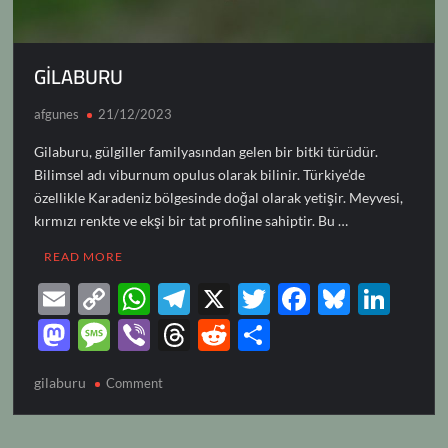
GİLABURU
afgunes
21/12/2023
Gilaburu, gülgiller familyasından gelen bir bitki türüdür.
Bilimsel adı viburnum opulus olarak bilinir. Türkiye’de
özellikle Karadeniz bölgesinde doğal olarak yetişir. Meyvesi,
kırmızı renkte ve ekşi bir tat profiline sahiptir. Bu …
READ MORE
E
C
W
T
X
T
F
Bl
Li
m
o
h
el
w
ac
u
n
M
M
Vi
T
R
S
ail
p
at
e
itt
e
es
k
as
es
b
hr
e
h
gilaburu
on
Comment
y
s
gr
er
b
k
e
to
sa
er
e
d
ar
GİLABURU
Li
A
a
o
y
dI
d
g
a
di
e