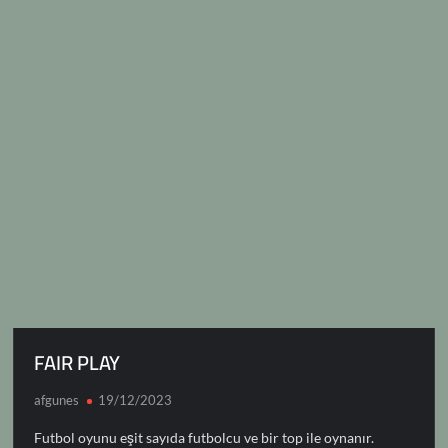
Li
A
a
o
y
dI
d
g
a
di
e
1
n
p
m
o
n
–
o
e
ds
t
0
k
p
k
n
KARAGÜMRÜK
FAIR PLAY
afgunes
19/12/2023
Futbol oyunu eşit sayıda futbolcu ve bir top ile oynanır.