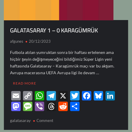
GALATASARAY 1 – 0 KARAGÜMRÜK
afgunes
20/12/2023
Futbola atılan yumruktan sonra bir haftası ertelenen ama
hiçbir şeyin değişmeyeceğini bildiğimiz Süper Ligin yeni
haftasında Galatasaray – Karagümrük maçı var bu akşam.
Avrupa macerasına UEFA Avrupa ligi ile devam …
READ MORE
E
C
W
T
X
T
F
Bl
Li
m
o
h
el
w
ac
u
n
M
M
Vi
T
R
S
ail
p
at
e
itt
e
es
k
as
es
b
hr
e
h
galatasaray
on
y
Comment
s
gr
er
b
k
e
to
sa
er
e
d
ar
GALATASARAY