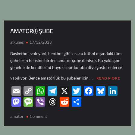
AMATÖR(!) ŞUBE
afgunes
17/12/2023
Basketbol, voleybol, hentbol gibi kısaca futbol dışındaki tüm
şubelerin hepsine birden amatör şube deniyor. Bu yaklaşım
genelde de kendilerini büyük spor kulübü diye gösterenlerce
yapılıyor. Bence amatörlük bu şubeler için …
READ MORE
E
C
W
T
X
T
F
Bl
Li
m
o
h
el
w
ac
u
n
M
M
Vi
T
R
S
ail
p
at
e
itt
e
es
k
as
es
b
hr
e
h
amatör
on
Comment
y
s
gr
er
b
k
e
to
sa
er
e
d
ar
AMATÖR(!)
Li
A
a
o
y
dI
d
g
a
di
e
ŞUBE