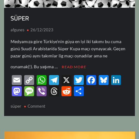
SÜPER
afgunes
26/12/2023
Medyamıza göre Türkiye’nin güya en iyi iki takımı bu cuma
günü Suudi Arabistan’da Süper Kupa maçı oynayacak. Geçen
pazar günü aynı takımlar lig maçı oynadılar ama ne
oynamak(!). Bu yaşıma …
READ MORE
E
C
W
T
X
T
F
Bl
Li
m
o
h
el
w
ac
u
n
M
M
Vi
T
R
S
ail
p
at
e
itt
e
es
k
as
es
b
hr
e
h
süper
on
Comment
y
s
gr
er
b
k
e
to
sa
er
e
d
ar
SÜPER
Li
A
a
o
y
dI
d
g
a
di
e
n
p
m
o
n
o
e
ds
t