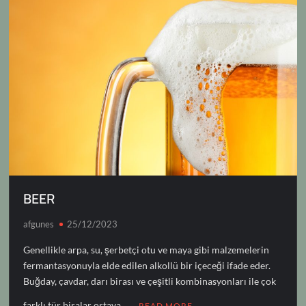
k
p
k
n
BEER
afgunes
25/12/2023
Genellikle arpa, su, şerbetçi otu ve maya gibi malzemelerin
fermantasyonuyla elde edilen alkollü bir içeceği ifade eder.
Buğday, çavdar, darı birası ve çeşitli kombinasyonları ile çok
farklı tür biralar ortaya …
READ MORE