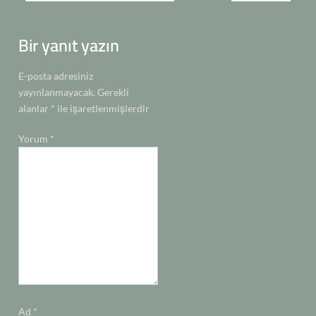
gezinmesi
k
p
k
n
n
Bir yanıt yazın
E-posta adresiniz
yayınlanmayacak.
Gerekli
alanlar
*
ile işaretlenmişlerdir
Yorum
*
Ad
*