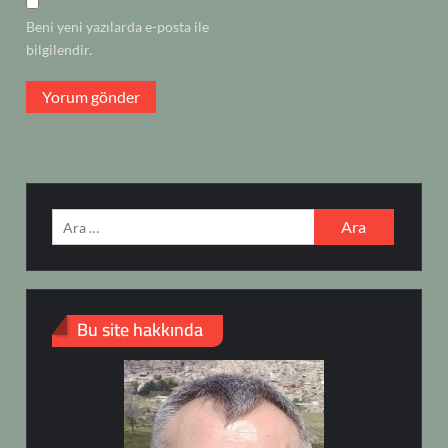
Beni yeni yazılarda e-posta ile
bilgilendir.
Arama:
Bu site hakkında