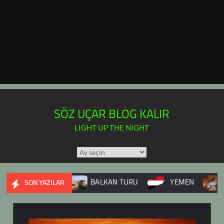
SÖZ UÇAR BLOG KALIR
LIGHT UP THE NIGHT
TÜM
YAZILAR
TAKVİMİ
 SAVAŞI
BALKAN TURU
YEMEN
DUPNİSA
SON YAZILAR