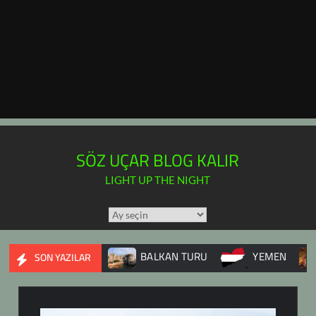
SÖZ UÇAR BLOG KALIR
LIGHT UP THE NIGHT
TÜM
YAZILAR
TAKVİMİ
Ç SAVAŞI
BALKAN TURU
YEMEN
DUPNİSA
SON YAZILAR