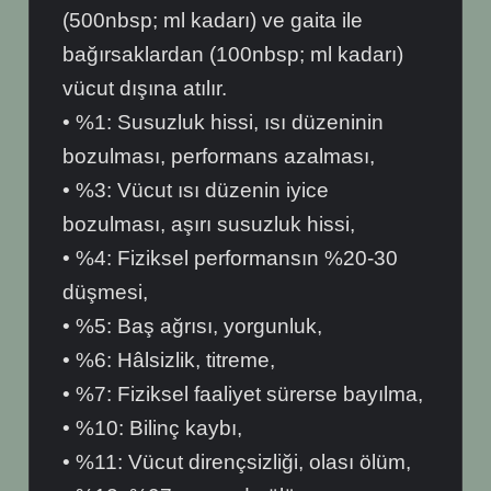
(500nbsp; ml kadarı) ve gaita ile
bağırsaklardan (100nbsp; ml kadarı)
vücut dışına atılır.
• %1: Susuzluk hissi, ısı düzeninin
bozulması, performans azalması,
• %3: Vücut ısı düzenin iyice
bozulması, aşırı susuzluk hissi,
• %4: Fiziksel performansın %20-30
düşmesi,
• %5: Baş ağrısı, yorgunluk,
• %6: Hâlsizlik, titreme,
• %7: Fiziksel faaliyet sürerse bayılma,
• %10: Bilinç kaybı,
• %11: Vücut dirençsizliği, olası ölüm,