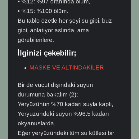
• %12: %97 oranında ölüm,
• %15: %100 ölüm.
Bu tablo özetle her şeyi su gibi, buz
gibi, anlatıyor aslında, ama
görebilenlere.
İlginizi çekebilir;
MASKE VE ALTINDAKİLER
Bir de vücut dışındaki suyun
durumuna bakalım (2);
Yeryüzünün %70 kadarı suyla kaplı,
Yeryüzündeki suyun %96,5 kadarı
okyanuslarda,
Eğer yeryüzündeki tüm su kütlesi bir