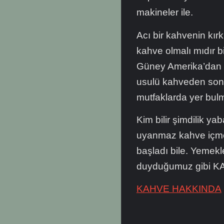
makineler ile.
Acı bir kahvenin kırk 
kahve olmalı mıdır b
Güney Amerika’dan pe
usulü kahveden sonra
mutfaklarda yer bul
Kim bilir şimdilik y
uyanmaz kahve içme 
başladı bile. Yemekl
duyduğumuz gibi K
KAHVE HAKKINDA