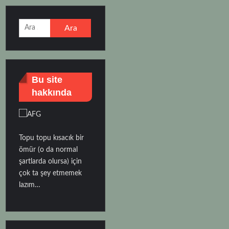
Arama:
Bu site
hakkında
Topu topu kısacık bir
ömür (o da normal
şartlarda olursa) için
çok ta şey etmemek
lazım…