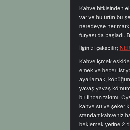
Kahve bitkisinden el
var ve bu ürün bu şe
neredeyse her marka
furyası da başladı.
İlginizi çekebilir;
NER
Kahve içmek eskiden
emek ve beceri istiy
ayarlamak, köpüğün
yavaş yavaş kömürde
bir fincan takımı. O
kahve su ve şeker k
standart kahveniz h
beklemek yerine 2 d