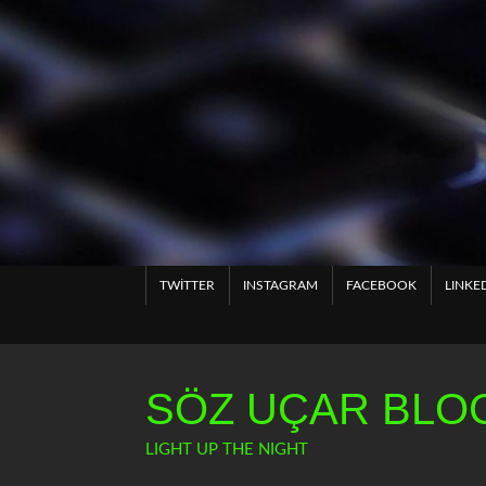
Skip
to
content
TWITTER
INSTAGRAM
FACEBOOK
LINKE
SÖZ UÇAR BLOG
LIGHT UP THE NIGHT