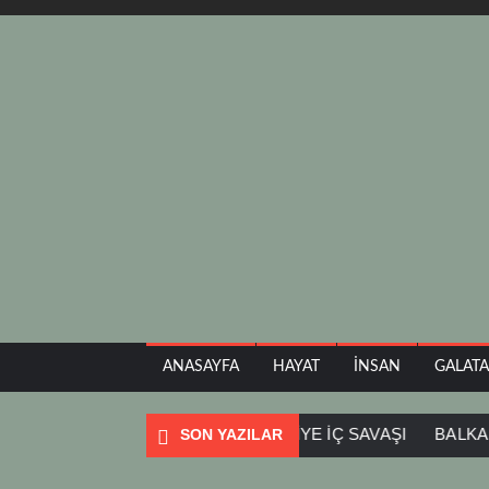
ANASAYFA
HAYAT
İNSAN
GALAT
RESTIADA
SOFYA
SURİYE İÇ SAVAŞI
BALKAN TURU
SON YAZILAR