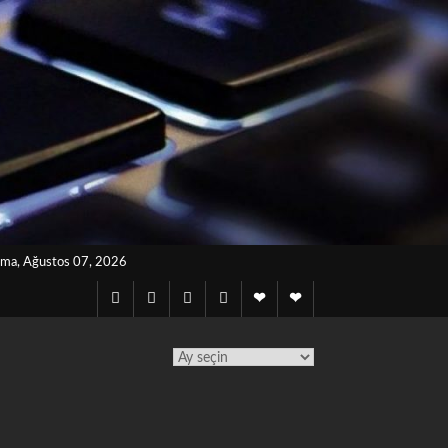
ma, Ağustos 07, 2026
Twitter
Instagram
Facebook
Lınkedın
Notes
Telegram
archives
TÜM
YAZILAR
TAKVİMİ