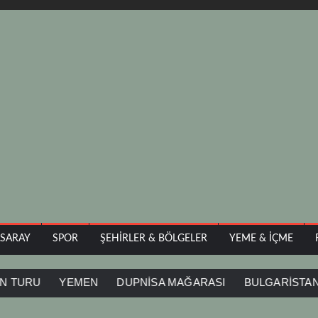
ASARAY
SPOR
ŞEHIRLER & BÖLGELER
YEME & İÇME
YEMEN
DUPNİSA MAĞARASI
BULGARİSTAN
İĞN