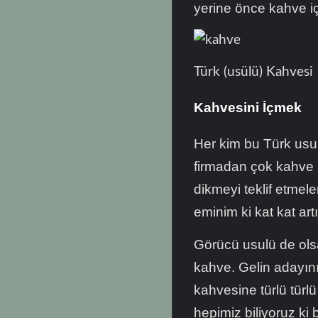
yerine önce kahve iç
Türk (usülü) Kahvesi
Kahvesini İçmek
Her kim bu Türk usu
firmadan çok kahve ür
dikmeyi teklif etmel
eminim ki kat kat ar
Görücü usulü de olsa
kahve. Gelin adayın
kahvesine türlü türlü
hepimiz biliyoruz ki 