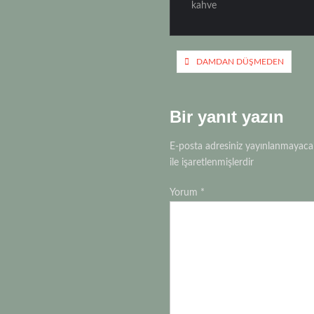
ar
kahve
Li
A
e
n
p
Yazı
k
p
DAMDAN DÜŞMEDEN
gezinmesi
Bir yanıt yazın
E-posta adresiniz yayınlanmayaca
ile işaretlenmişlerdir
Yorum
*