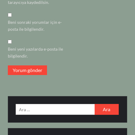
tarayıcıya kaydedilsin.
Beni sonraki yorumlar için e-
posta ile bilgilendir.
Beni yeni yazılarda e-posta ile
bilgilendir.
Arama: