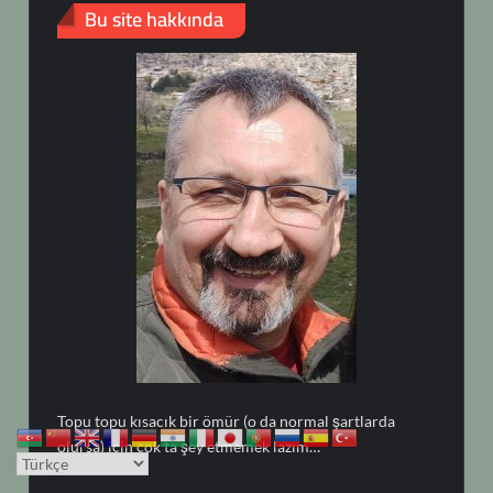
Bu site hakkında
Topu topu kısacık bir ömür (o da normal şartlarda
olursa) için çok ta şey etmemek lazım…