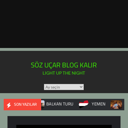
SÖZ UÇAR BLOG KALIR
LIGHT UP THE NIGHT
TÜM
YAZILAR
TAKVİMİ
ŞI
BALKAN TURU
YEMEN
DUPNİSA MAĞ
SON YAZILAR