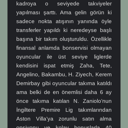
kadroya o seviyede takviyeler
yapılması şarttı. Ama gelin görün ki
sadece nokta atışının yanında öyle
transferler yapıldı ki neredeyse başlı
başına bir takım oluşturuldu. Özellikle
finansal anlamda bonservisi olmayan
oyuncular ile üst seviye liglerde
kendisini ispat etmiş Zaha, Tete,
Angelino, Bakambu, H. Ziyech, Kerem
Demirbay gibi oyuncular takıma katıldı
ama belki de en önemlisi daha 6 ay
önce takıma katılan N. Zaniolo’nun
İngiltere Premire Lig takımlarından
Aston Villa’ya zorunlu satın alma
opsiyonu ve kolay bonuslarla 40