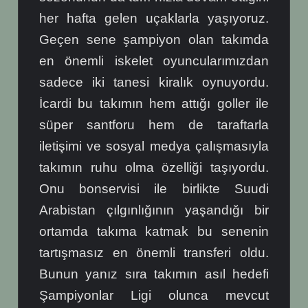
her hafta gelen uçaklarla yaşıyoruz.
Geçen sene şampiyon olan takımda
en önemli iskelet oyuncularımızdan
sadece iki tanesi kiralık oynuyordu.
İcardi bu takımın hem attığı goller ile
süper santforu hem de taraftarla
iletişimi ve sosyal medya çalışmasıyla
takımın ruhu olma özelliği taşıyordu.
Onu bonservisi ile birlikte Suudi
Arabistan çılgınlığının yaşandığı bir
ortamda takıma katmak bu senenin
tartışmasız en önemli transferi oldu.
Bunun yanız sıra takımın asıl hedefi
Şampiyonlar Ligi olunca mevcut