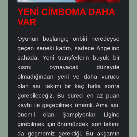
YENİ CİMBOMA DAHA
VAR
Oyunun başlangıç onbiri neredeyse
geçen seneki kadro, sadece Angelino
sahada. Yeni transferlerin büyük bir
kısmı oynayacak düzeyde
olmadığından yeni ve daha vurucu
olan asıl takımı bir kaç hafta sonra
görebileceğiz. Bu süreci en az puan
kaybı ile geçebilmek önemli. Ama asıl
önemli olan Şampiyonlar Ligine
girebilmek için önümüzdeki son takımı
da geçmemiz gerektiği. Bu akşamın