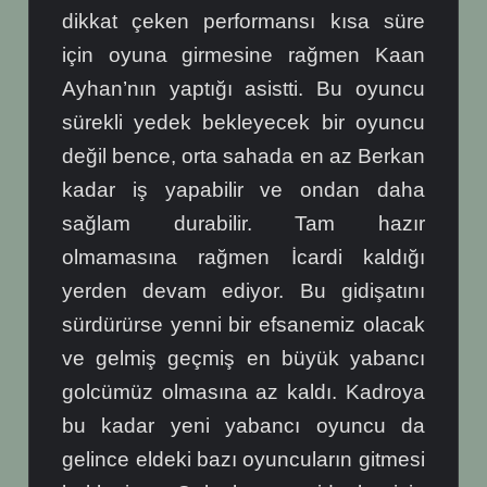
dikkat çeken performansı kısa süre
için oyuna girmesine rağmen Kaan
Ayhan’nın yaptığı asistti. Bu oyuncu
sürekli yedek bekleyecek bir oyuncu
değil bence, orta sahada en az Berkan
kadar iş yapabilir ve ondan daha
sağlam durabilir. Tam hazır
olmamasına rağmen İcardi kaldığı
yerden devam ediyor. Bu gidişatını
sürdürürse yenni bir efsanemiz olacak
ve gelmiş geçmiş en büyük yabancı
golcümüz olmasına az kaldı. Kadroya
bu kadar yeni yabancı oyuncu da
gelince eldeki bazı oyuncuların gitmesi