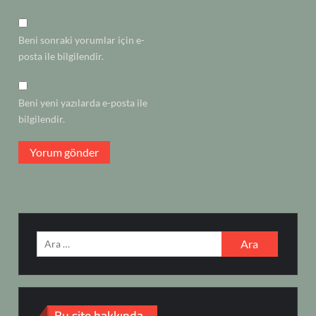
Beni sonraki yorumlar için e-
posta ile bilgilendir.
Beni yeni yazılarda e-posta ile
bilgilendir.
Arama:
Bu site hakkında