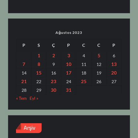
Ağustos 2023
P
S
Ç
P
C
C
P
1
2
3
5
4
6
7
8
10
13
9
11
12
15
17
20
14
16
18
19
21
23
25
22
24
26
27
30
31
28
29
« Tem
Eyl »
Arşiv