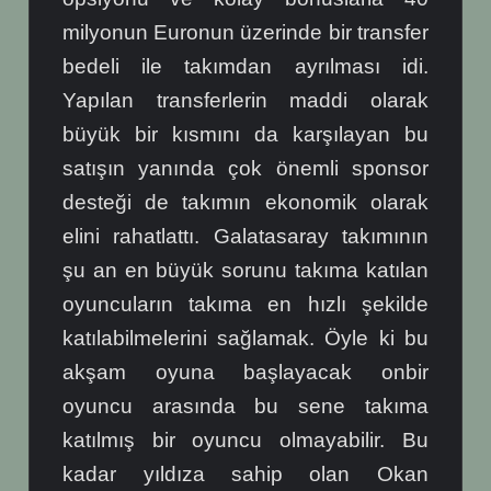
milyonun Euronun üzerinde bir transfer
bedeli ile takımdan ayrılması idi.
Yapılan transferlerin maddi olarak
büyük bir kısmını da karşılayan bu
satışın yanında çok önemli sponsor
desteği de takımın ekonomik olarak
elini rahatlattı. Galatasaray takımının
şu an en büyük sorunu takıma katılan
oyuncuların takıma en hızlı şekilde
katılabilmelerini sağlamak. Öyle ki bu
akşam oyuna başlayacak onbir
oyuncu arasında bu sene takıma
katılmış bir oyuncu olmayabilir. Bu
kadar yıldıza sahip olan Okan