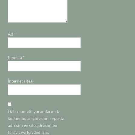
Ad
*
E-posta
*
İnternet sitesi
Daha sonraki yorumlarımda
kullanılması için adım, e-posta
adresim ve site adresim bu
tarayıcıya kaydedilsin.