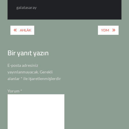
ail
p
at
e
itt
e
es
n
as
es
b
hr
e
h
galatasaray
y
s
gr
er
b
k
k
to
sa
er
e
d
ar
Li
A
a
o
y
e
d
g
a
di
e
Yazı
n
p
m
o
dI
o
e
ds
t
AHLÂK
YDM
gezinmesi
k
p
k
n
n
Bir yanıt yazın
E-posta adresiniz
yayınlanmayacak.
Gerekli
alanlar
*
ile işaretlenmişlerdir
Yorum
*