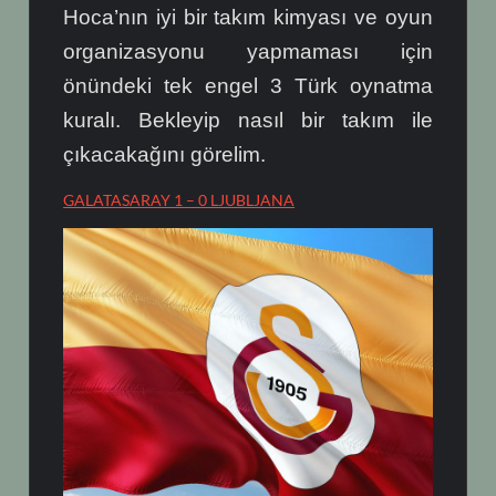
Hoca’nın iyi bir takım kimyası ve oyun
organizasyonu yapmaması için
önündeki tek engel 3 Türk oynatma
kuralı. Bekleyip nasıl bir takım ile
çıkacakağını görelim.
GALATASARAY 1 – 0 LJUBLJANA