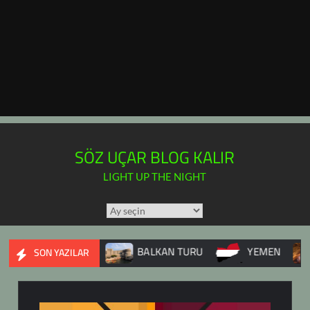
SÖZ UÇAR BLOG KALIR
LIGHT UP THE NIGHT
TÜM
YAZILAR
TAKVİMİ
İÇ SAVAŞI
BALKAN TURU
YEMEN
DUPNİS
SON YAZILAR