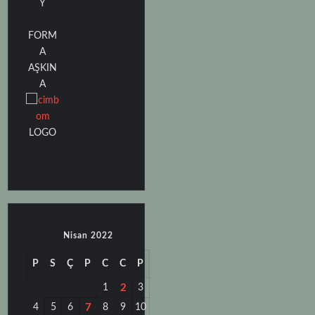
Y
FORM
A
AŞKIN
A
LOGO
Nisan 2022
P
S
Ç
P
C
C
P
1
2
3
4
5
6
7
8
9
10