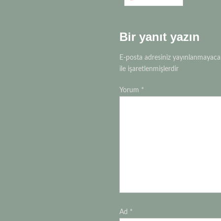
k
p
gezinmesi
Bir yanıt yazın
E-posta adresiniz yayınlanmayaca
ile işaretlenmişlerdir
Yorum
*
Ad
*