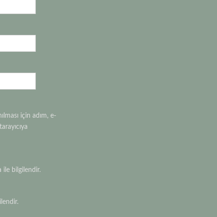
lması için adım, e-
tarayıcıya
le bilgilendir.
lendir.