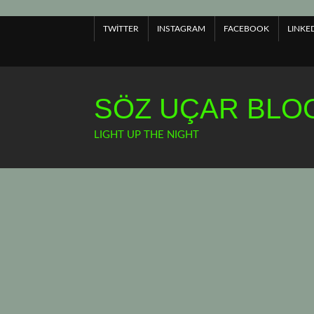
Skip
to
TWITTER
INSTAGRAM
FACEBOOK
LINKE
content
SÖZ UÇAR BLOG
LIGHT UP THE NIGHT