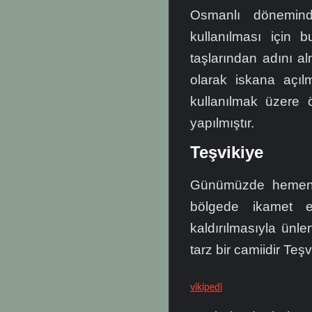
Osmanlı dönemind
kullanılması için 
taşlarından adını a
olarak iskana açılm
kullanılmak üzere 
yapılmıştır.
Teşvikiye
Günümüzde hemen 
bölgede ikamet e
kaldırılmasıyla ünle
tarz bir camiidir Teş
vikipedi