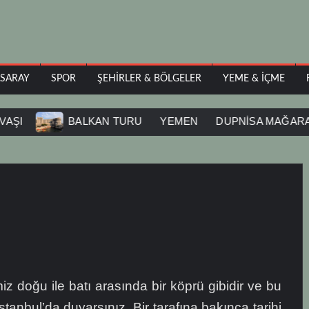
ASARAY
SPOR
ŞEHIRLER & BÖLGELER
YEME & İÇME
BALKAN TURU
YEMEN
DUPNİSA MAĞARASI
iz doğu ile batı arasında bir köprü gibidir ve bu
stanbul’da duyarsınız. Bir tarafına bakınca tarihi