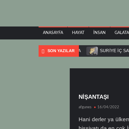
ANASAYFA
HAYAT
İNSAN
GALAT
ORESTIADA
SOFYA
SURİYE İÇ SAVAŞI
SON YAZILAR
NİŞANTAŞI
afgunes
16/04/2022
Hani derler ya ülkem
hissiyatı da en çok İ