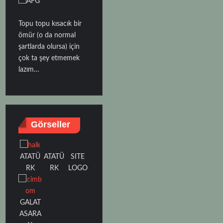
Topu topu kısacık bir
ömür (o da normal
şartlarda olursa) için
çok ta şey etmemek
lazım…
Görseller
ATATÜ
SITE
ATATÜ
RK
LOGO
RK
GALAT
ASARA