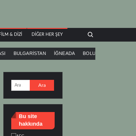
Search for:
FILM & DIZI
DIĞER HER ŞEY
BULGARİSTAN
İĞNEADA
BOLU
DEVELİ
BOĞA
Arama:
Bu site
hakkında