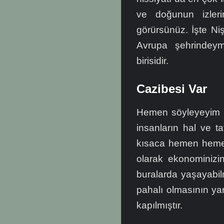
ve doğunun izlerin
görürsünüz. İşte Ni
Avrupa şehrindeymi
birisidir.
Cazibesi Var
Hemen söyleyeyim k
insanların hal ve tav
kısaca hemen hemen 
olarak ekonominizin
buralarda yaşayabil
pahalı olmasının yan
kapılmıştır.