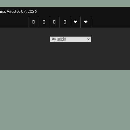
ma, Ağustos 07, 2026
Twitter
Instagram
Facebook
Lınkedın
Notes
Telegram
archives
TÜM
YAZILAR
TAKVİMİ