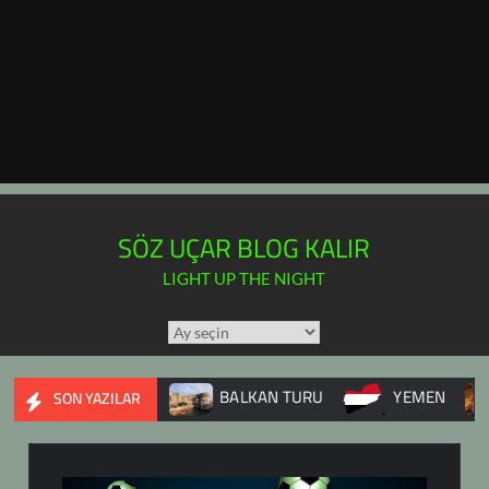
SÖZ UÇAR BLOG KALIR
LIGHT UP THE NIGHT
TÜM
YAZILAR
TAKVİMİ
 İÇ SAVAŞI
BALKAN TURU
YEMEN
DUPNİ
SON YAZILAR