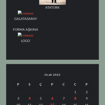
ATATÜRK
GALATASARAY
FORMA AŞKINA
LOGO
Ocak 2022
P
S
Ç
P
C
C
P
1
2
4
6
8
3
5
7
9
13
10
11
12
14
15
16