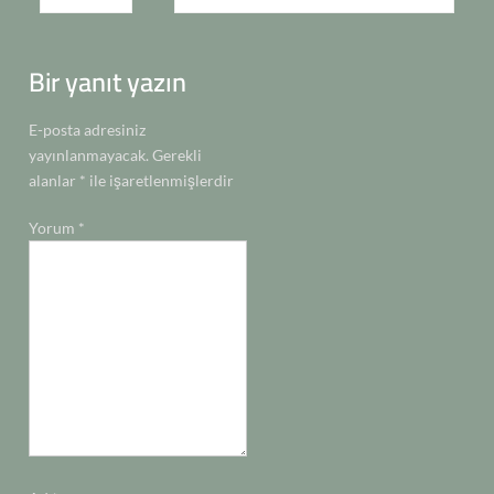
gezinmesi
k
p
k
n
n
Bir yanıt yazın
E-posta adresiniz
yayınlanmayacak.
Gerekli
alanlar
*
ile işaretlenmişlerdir
Yorum
*