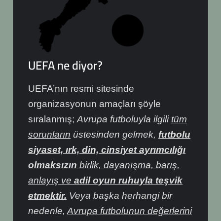
UEFA ne diyor?
UEFA’nın resmi sitesinde
organizasyonun amaçları şöyle
sıralanmış;
Avrupa futboluyla ilgili
tüm
sorunların
üstesinden gelmek,
futbolu
siyaset, ırk, din, cinsiyet ayrımcılığı
olmaksızın
birlik, dayanışma, barış,
anlayış ve
adil oyun ruhuyla teşvik
etmektir.
Veya başka herhangi bir
nedenle,
Avrupa futbolunun değerlerini