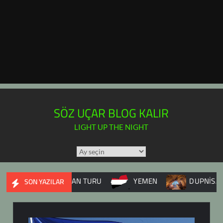
SÖZ UÇAR BLOG KALIR
LIGHT UP THE NIGHT
TÜM
YAZILAR
TAKVİMİ
BALKAN TURU
YEMEN
DUPNİSA MAĞARAS
SON YAZILAR