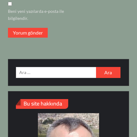
Beni yeni yazılarda e-posta ile
bilgilendir.
Arama:
Bu site hakkında