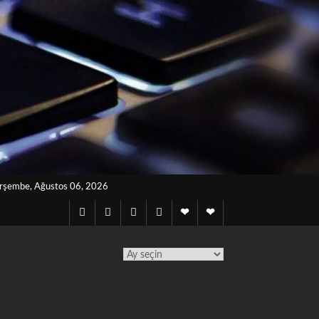
rşembe, Ağustos 06, 2026
Twitter
Instagram
Facebook
Lınkedın
Notes
Telegram
archives
TÜM
YAZILAR
TAKVİMİ