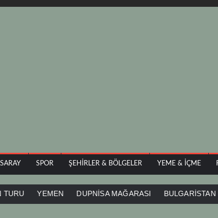
ASARAY
SPOR
ŞEHIRLER & BÖLGELER
YEME & İÇME
YEMEN
DUPNİSA MAĞARASI
BULGARİSTAN
İĞN