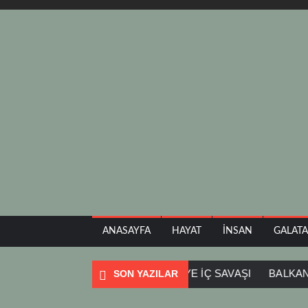
ANASAYFA
HAYAT
İNSAN
GALAT
RESTIADA
SOFYA
SURİYE İÇ SAVAŞI
BALKAN TURU
SON YAZILAR