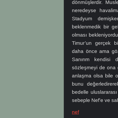
dönmüşlerdir. Musl
neredeyse havali
Stadyum demişke
beklenmedik bir ge
olması bekleniyordu 
Timur’un gerçek bi
daha önce ama gözü
Sanırım kendisi d
sözleşmeyi de ona g
anlaşma olsa bile o
bunu değerledirer
bedelle uluslararası
sebeple Nef’e ve sah
nef