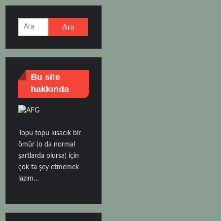
Arama:
Bu site
hakkında
Topu topu kısacık bir
ömür (o da normal
şartlarda olursa) için
çok ta şey etmemek
lazım…