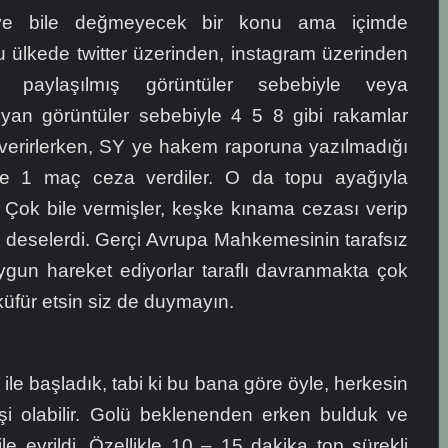
ye bile değmeyecek bir konu ama içimde
u ülkede twitter üzerinden, instagram üzerinden
 paylaşılmış görüntüler sebebiyle veya
ıyan görüntüler sebebiyle 4 5 8 gibi rakamlar
verirlerken, SY ye hakem raporuna yazılmadığı
ce 1 maç ceza verdiler. O da topu ayağıyla
 Çok bile vermişler, keşke kınama cezası verip
n deselerdi. Gerçi Avrupa Mahkemesinin tarafsız
ygun hareket ediyorlar taraflı davranmakta çok
i küfür etsin siz de duymayın.
ile başladık, tabi ki bu bana göre öyle, herkesin
ilişi olabilir. Golü beklenenden erken bulduk ve
e evrildi. Özellikle 10 – 15 dakika top sürekli