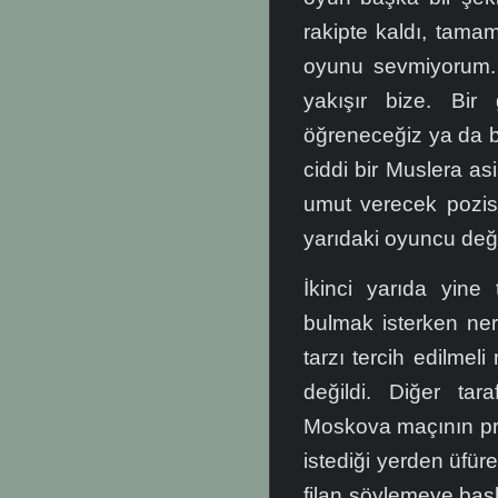
rakipte kaldı, tam
oyunu sevmiyorum.
yakışır bize. Bir
öğreneceğiz ya da b
ciddi bir Muslera asi
umut verecek pozisy
yarıdaki oyuncu değiş
İkinci yarıda yine
bulmak isterken ner
tarzı tercih edilme
değildi. Diğer ta
Moskova maçının pro
istediği yerden üfür
filan söylemeye başl