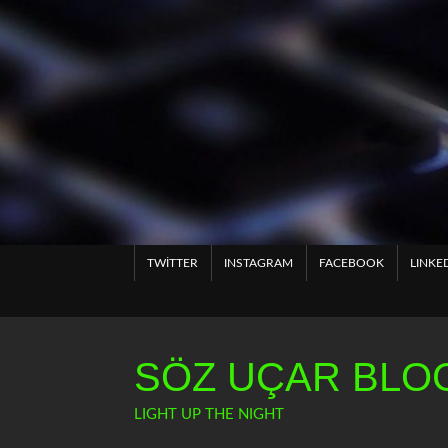
Skip
to
content
TWITTER
INSTAGRAM
FACEBOOK
LINKE
SÖZ UÇAR BLOG
LIGHT UP THE NIGHT