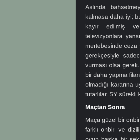
Aslında bahsetme
kalmasa daha iyi; b
kayır edilmiş ve
televizyonlara yans
mertebesinde ceza 
gerekçesiyle sade
vurması olsa gerek.
bir daha yapma fila
olmadığı kararına u
tutarlılar. SY sürekl
Maçtan Sonra
Maça güzel bir onbir 
farklı onbiri ve diz
oyun başka bir şekil