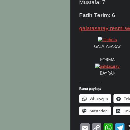
Mustafa: 7
Fatih Terim: 6
galatasaray resmi we
GALATASARAY
FORMA
BAYRAK
Bunu paylaş:
WhatsApp
Te
Mastodon
Lin
E
C
W
T