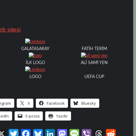
b sitesi
FATİH TERİM
GALATASARAY
İLK LOGO
ALİ SAMİ YEN
UEFA CUP
LOGO
legram
X
Facebook
Bluesky
kedIn
E-posta
Yazdır
e
X
T
Fa
Bl
Li
M
M
Vi
T
R