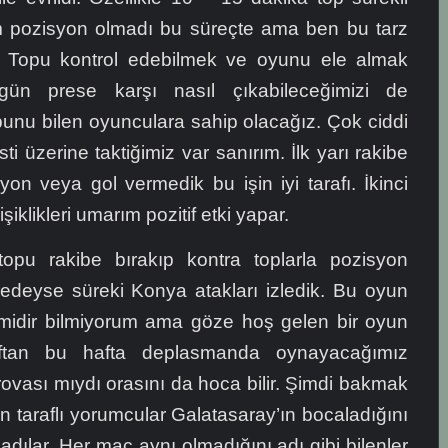
am pozisyon olmadı bu süreçte ama ben bu tarz
 Topu kontrol edebilmek ve oyunu ele almak
 gün prese karşı nasıl çıkabileceğimizi de
unu bilen oyunculara sahip olacağız. Çok ciddi
sti üzerine taktiğimiz var sanırım. İlk yarı rakibe
on veya gol vermedik bu işin iyi tarafı. İkinci
iklikleri umarım pozitif etki yapar.
 topu rakibe bırakıp kontra toplarla pozisyon
edeyse süreki Konya atakları izledik. Bu oyun
li midir bilmiyorum ama göze hoş gelen bir oyun
raftan bu hafta deplasmanda oynayacağımız
vası mıydı orasını da hoca bilir. Şimdi bakmak
en taraflı yorumcular Galatasaray’ın bocaladığını
adılar. Her maç aynı olmadığını adı gibi bilenler