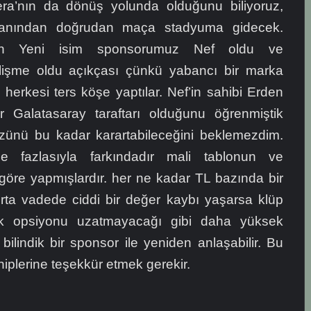
era’nın da dönüş yolunda olduğunu biliyoruz,
manından doğrudan maça stadyuma gidecek.
n Yeni isim sponsorumuz Nef oldu ve
lişme oldu açıkçası çünkü yabancı bir marka
herkesi ters köşe yaptılar. Nef’in sahibi Erden
r Galatasaray taraftarı olduğunu öğrenmiştik
nü bu kadar karartabileceğini beklemezdim.
e fazlasıyla farkındadır mali tablonun ve
öre yapmışlardır. her ne kadar TL bazında bir
rta vadede ciddi bir değer kaybı yaşarsa klüp
ek opsiyonu uzatmayacağı gibi daha yüksek
 bilindik bir sponsor ile yeniden anlaşabilir. Bu
iplerine teşekkür etmek gerekir.