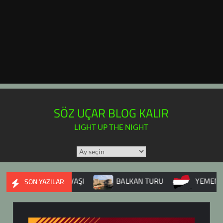
SÖZ UÇAR BLOG KALIR
LIGHT UP THE NIGHT
TÜM
YAZILAR
TAKVİMİ
SURİYE İÇ SAVAŞI
BALKAN TURU
YEMEN
SON YAZILAR