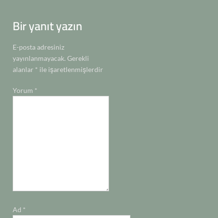
gezinmesi
k
p
k
n
n
Bir yanıt yazın
E-posta adresiniz
yayınlanmayacak.
Gerekli
alanlar
*
ile işaretlenmişlerdir
Yorum
*
Ad
*