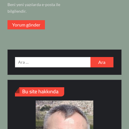
Beni yeni yazılarda e-posta ile
bilgilendir.
Arama:
Bu site hakkında