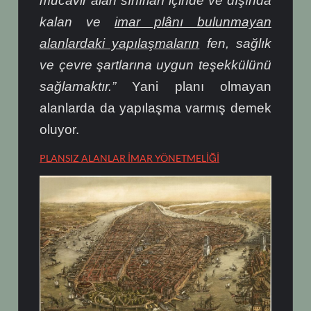
mücavir alan sınırları içinde ve dışında
kalan ve
imar plânı bulunmayan
alanlardaki yapılaşmaların
fen, sağlık
ve çevre şartlarına uygun teşekkülünü
sağlamaktır.”
Yani planı olmayan
alanlarda da yapılaşma varmış demek
oluyor.
PLANSIZ ALANLAR İMAR YÖNETMELİĞİ