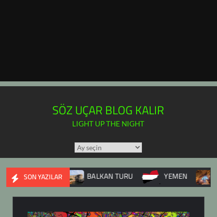
SÖZ UÇAR BLOG KALIR
LIGHT UP THE NIGHT
TÜM
YAZILAR
TAKVİMİ
AVAŞI
BALKAN TURU
YEMEN
DUPNİSA M
SON YAZILAR