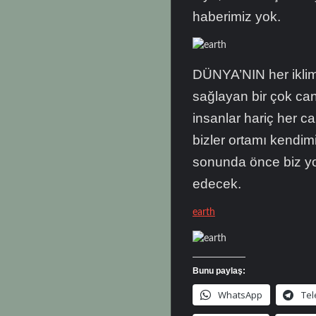
haberimiz yok.
DÜNYA’NIN her iklim
sağlayan bir çok canl
insanlar hariç her 
bizler ortamı kendi
sonunda önce biz 
edecek.
earth
Bunu paylaş:
WhatsApp
Te