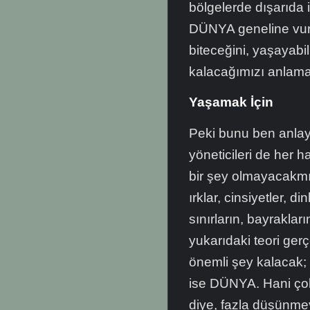
bölgelerde dışarıda
DÜNYA geneline vur
biteceğini, yaşayab
kalacağımızı anlamak
Yaşamak İçin
Peki bunu ben anlay
yöneticileri de her 
bir şey olmayacakmış 
ırklar, cinsiyetler, di
sınırların, bayrakları
yukarıdaki teori gerç
önemli şey kalacak; 
ise DÜNYA. Hani çok
diye, fazla düşünme