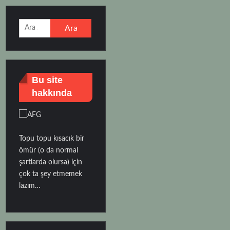
Arama:
Bu site
hakkında
Topu topu kısacık bir
ömür (o da normal
şartlarda olursa) için
çok ta şey etmemek
lazım…