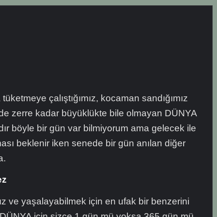
ça tüketmeye çalıştığımız, kocaman sandığımız
nde zerre kadar büyüklükte bile olmayan DÜNYA
ır böyle bir gün var bilmiyorum ama gelecek ile
pması beklenir iken senede bir gün anılan diğer
a.
ez
 ve yaşalayabilmek için en ufak bir benzerini
 DÜNYA için sizce 1 gün mü yoksa 365 gün mü