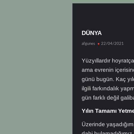
DÜNYA
afgunes
22/04/2021
Yüzyıllardır hoyrat
ama evrenin içerisi
günü bugün. Kaç yıld
ilgili farkındalık ya
gün farklı değil galib
Yılın Tamamı Yetm
Üzerinde yaşadığımız
dahi bulamadığımız