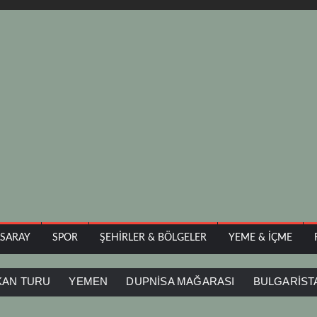
ASARAY
SPOR
ŞEHIRLER & BÖLGELER
YEME & İÇME
RU
YEMEN
DUPNİSA MAĞARASI
BULGARİSTAN
İ