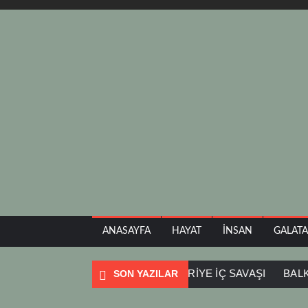
ANASAYFA
HAYAT
İNSAN
GALAT
ORESTIADA
SOFYA
SURİYE İÇ SAVAŞI
BALKAN TU
SON YAZILAR