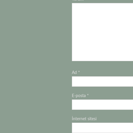
Ad
*
E-posta
*
İnternet sitesi