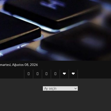
martesi, Ağustos 08, 2026
Twitter
Instagram
Facebook
Lınkedın
Notes
Telegram
archives
TÜM
YAZILAR
TAKVİMİ