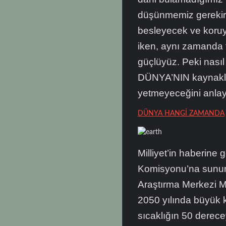
düşünmemiz gerekir.
besleyecek ve koruy
iken, aynı zamanda
güçlüyüz. Peki nasıl
DÜNYA’NIN kaynaklar
yetmeyeceğini anla
DÜNYA HANGİ ZAMANDA
Milliyet’in haberine 
Komisyonu’na sunum y
Araştırma Merkezi M
2050 yılında büyük k
sıcaklığın 50 derece