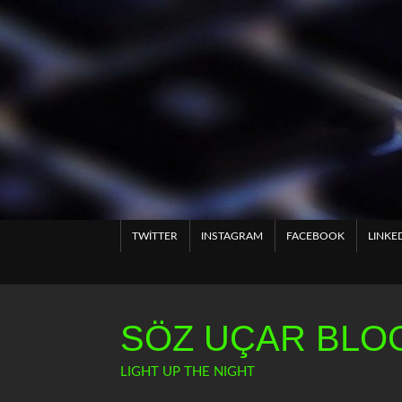
Skip
to
content
TWITTER
INSTAGRAM
FACEBOOK
LINKE
SÖZ UÇAR BLOG
LIGHT UP THE NIGHT