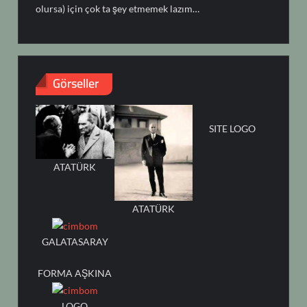
olursa) için çok ta şey etmemek lazım…
Görseller
SITE LOGO
ATATÜRK
ATATÜRK
GALATASARAY
FORMA AŞKINA
LOGO