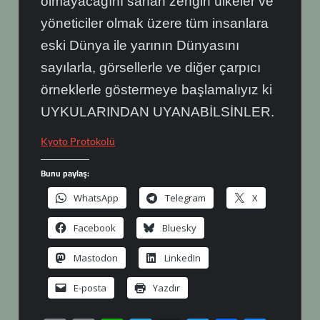
olmayacağını sanan zengin ülkeler ve
yöneticiler olmak üzere tüm insanlara
eski Dünya ile yarının Dünyasını
sayılarla, görsellerle ve diğer çarpıcı
örneklerle göstermeye başlamalıyız ki
UYKULARINDAN UYANABİLSİNLER.
Kyoto Protokolü
Bunu paylaş:
WhatsApp
Telegram
X
Facebook
Bluesky
Mastodon
LinkedIn
E-posta
Yazdır