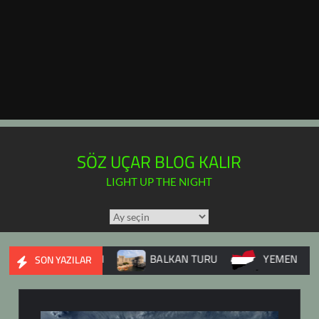
SÖZ UÇAR BLOG KALIR
LIGHT UP THE NIGHT
TÜM
YAZILAR
TAKVİMİ
YE İÇ SAVAŞI
BALKAN TURU
YEMEN
DUP
SON YAZILAR