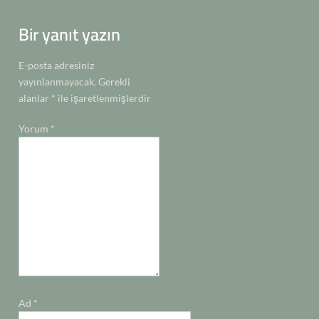
gezinmesi
n
n
Bir yanıt yazın
E-posta adresiniz
yayınlanmayacak.
Gerekli
alanlar
*
ile işaretlenmişlerdir
Yorum
*
Ad
*