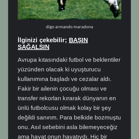
digo armando maradona
İlginizi çekebilir;
BAŞIN
SAĞALSIN
Avrupa kıtasındaki futbol ve beklentiler
yüzünden olacak ki uyuşturucu
kullanımına başladı ve cezalar aldı.
Fakir bir ailenin çocuğu olması ve
transfer rekorları kırarak dünyanın en
ünlü futbolcusu olmak kolay bir şey
değildi sanırım. Para belkide bozmuştu
onu. Asıl sebebini asla bilemeyeceğiz
ama hayat onun hayatıydı. Hiç bir