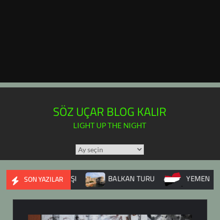
SÖZ UÇAR BLOG KALIR
LIGHT UP THE NIGHT
TÜM
YAZILAR
TAKVİMİ
YE İÇ SAVAŞI
BALKAN TURU
YEMEN
DUP
SON YAZILAR