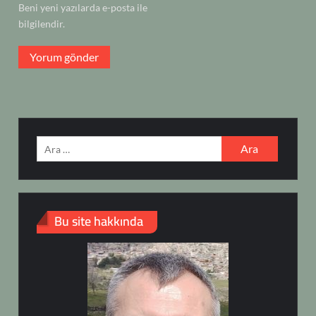
Beni yeni yazılarda e-posta ile
bilgilendir.
Arama:
Bu site hakkında