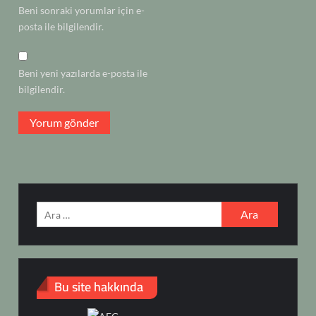
Beni sonraki yorumlar için e-
posta ile bilgilendir.
Beni yeni yazılarda e-posta ile
bilgilendir.
Arama:
Bu site hakkında