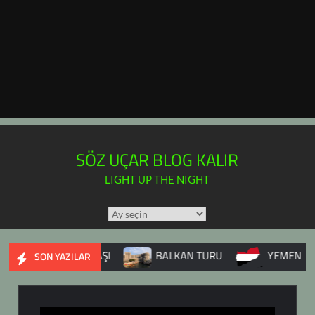
SÖZ UÇAR BLOG KALIR
LIGHT UP THE NIGHT
TÜM
YAZILAR
TAKVİMİ
YE İÇ SAVAŞI
BALKAN TURU
YEMEN
DUPN
SON YAZILAR