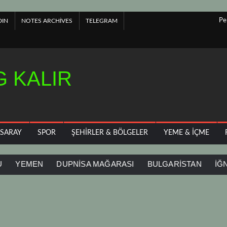
Pe
DIN
NOTES ARCHIVES
TELEGRAM
 KALIR
ASARAY
SPOR
ŞEHIRLER & BÖLGELER
YEME & İÇME
EMEN
DUPNİSA MAĞARASI
BULGARİSTAN
İĞNEADA