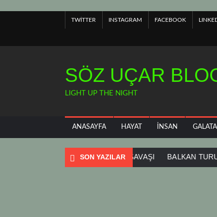
Skip
to
TWITTER
INSTAGRAM
FACEBOOK
LINKE
content
SÖZ UÇAR BLOG
LIGHT UP THE NIGHT
ANASAYFA
HAYAT
İNSAN
GALAT
IADA
SOFYA
SURİYE İÇ SAVAŞI
BALKAN TURU
Y
SON YAZILAR