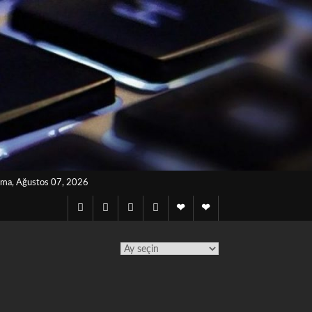
ma, Ağustos 07, 2026
Twitter
Instagram
Facebook
Lınkedın
Notes
Telegram
archives
TÜM
YAZILAR
TAKVİMİ