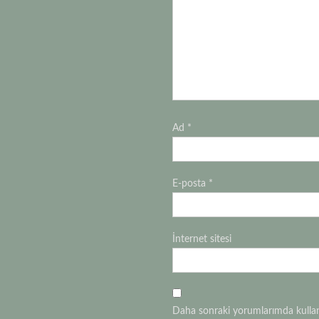
Ad
*
E-posta
*
İnternet sitesi
Daha sonraki yorumlarımda kullanı