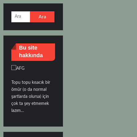
Arama:
Bu site
hakkında
Topu topu kısacık bir
ömür (o da normal
şartlarda olursa) için
çok ta şey etmemek
lazım…