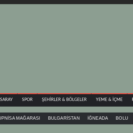
ASARAY
SPOR
ŞEHIRLER & BÖLGELER
YEME & İÇME
 MAĞARASI
BULGARİSTAN
İĞNEADA
BOLU
DEVE