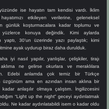
üzünde ise hayatın tam kendisi vardı. İklim
hayatımızı etkileyen verilerine, geleneksel
nden günlük koşturmacalara kadar toplumu ve
en yüzlerce konuya değindik. Kimi aylarda
an yaptı, 30’un üzerinde yazı paylaştık; kimi
ritmine ayak uydurup biraz daha durulduk.
a iyi nasıl yapılır, yanlışlar, çelişkiler, tirajı
klıma ne gelirse okurlara ve meraklılara
ım. Edebi anlamda çok temiz bir Türkçe
in üzgünüm ama en azından insan aklına bir
 kadar anlaşılır olmaya çalıştım. İngilizcesini
ndığım “Light up the night” geceyi aydınlatmak
oldu. Ne kadar aydınlatabildi isem o kadar oldu