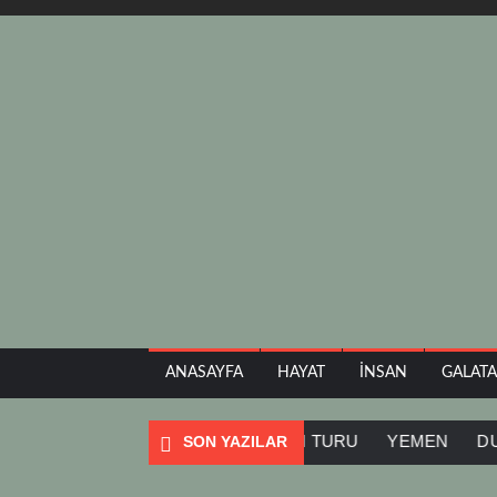
ANASAYFA
HAYAT
İNSAN
GALAT
SURİYE İÇ SAVAŞI
BALKAN TURU
YEMEN
DUPNİSA
SON YAZILAR