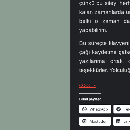
çünkü bu siteyi herh
kalan zamanlarda üre
belki o zaman dah
yapabilirim.
Bu süreçte klavyeni
çağı kaydetme çaba
yazılarıma ortak 
teşekkürler. Yolcu
GOOGLE
Bunu paylaş:
WhatsApp
Te
Mastodon
Lin