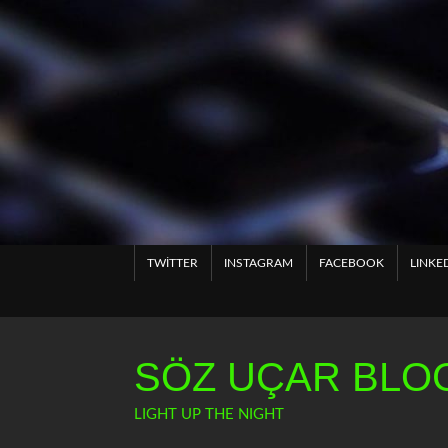
Skip
to
content
TWITTER
INSTAGRAM
FACEBOOK
LINKE
SÖZ UÇAR BLOG
LIGHT UP THE NIGHT