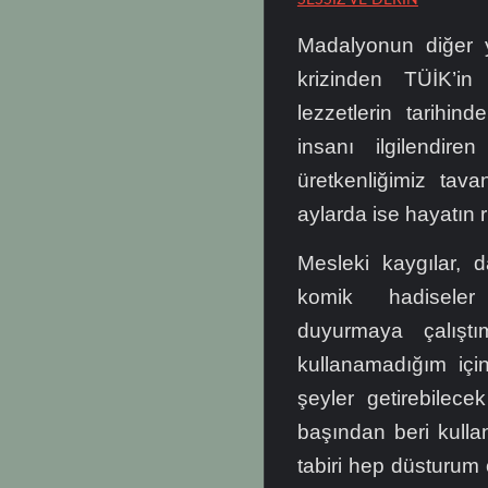
SESSİZ VE DERİN
Madalyonun diğer y
krizinden TÜİK’in 
lezzetlerin tarihi
insanı ilgilendir
üretkenliğimiz tav
aylarda ise hayatın 
Mesleki kaygılar, dah
komik hadiseler a
duyurmaya çalışt
kullanamadığım iç
şeyler getirebilecek
başından beri kulla
tabiri hep düsturum 