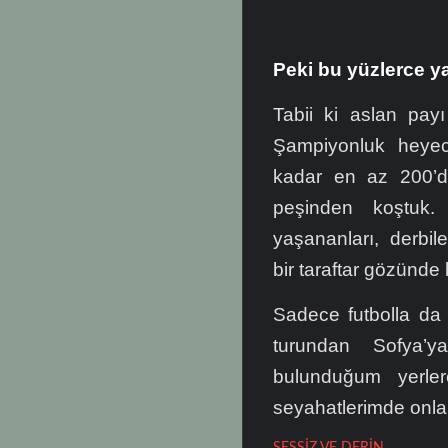
Peki bu yüzlerce y
Tabii ki aslan pay
Şampiyonluk heyec
kadar en az 200’de
peşinden koştuk. 
yaşananları, derbile
bir taraftar gözünde b
Sadece futbolla da 
turundan Sofya’y
bulunduğum yerle
seyahatlerimde onlarc