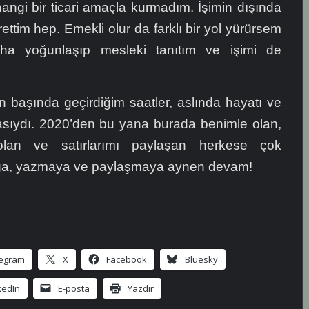
angi bir ticari amaçla kurmadım. İşimin dışında
ttim hep. Emekli olur da farklı bir yol yürürsem
a yoğunlaşıp mesleki tanıtım ve işimi de
n başında geçirdiğim saatler, aslında hayatı ve
sıydı. 2020’den bu yana burada benimle olan,
olan ve satırlarımı paylaşan herkese çok
luğa, yazmaya ve paylaşmaya aynen devam!
legram
X
Facebook
Bluesky
kedIn
E-posta
Yazdır