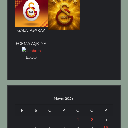
GALATASARAY
FORMA AŞKINA
LOGO
Mayıs 2026
P
S
Ç
P
C
C
P
1
2
3
10
4
5
6
7
8
9