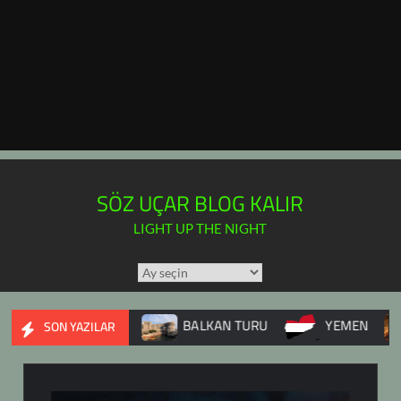
SÖZ UÇAR BLOG KALIR
LIGHT UP THE NIGHT
TÜM
YAZILAR
TAKVİMİ
 İÇ SAVAŞI
BALKAN TURU
YEMEN
DUPNİ
SON YAZILAR