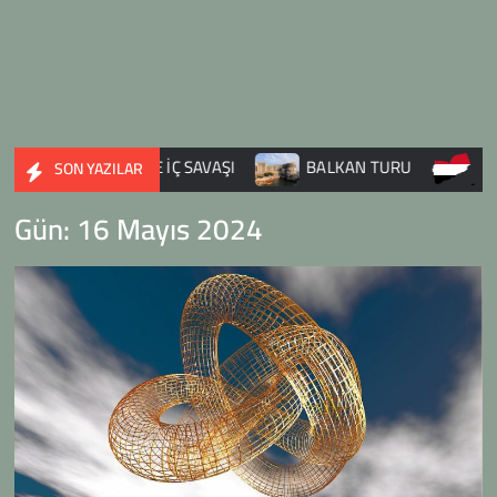
SURİYE İÇ SAVAŞI
BALKAN TURU
YEMEN
SON YAZILAR
Gün:
16 Mayıs 2024