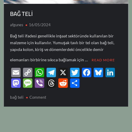
BAĞ TELİ
afgunes
16/05/2024
Bağ teli ifadesi genellikle inşaat sektöründe kullanılan bir
malzeme için kullanılır. Yumuşak tavlı bir tel olan bağ teli,
yapıda kolon, kiriş ve dönemlerdeki öncelikle demir
elemanları birbirine sıkıca bağlamak için …
READ MORE
E
C
W
T
X
T
F
Bl
Li
m
o
h
el
w
ac
u
n
M
M
Vi
T
R
S
ail
p
at
e
itt
e
es
k
as
es
b
hr
e
h
bağ teli
on
Comment
y
s
gr
er
b
k
e
to
sa
er
e
d
ar
BAĞ
Li
A
a
o
y
dI
d
g
a
di
e
TELİ
n
p
m
o
n
o
e
ds
t
k
p
k
n