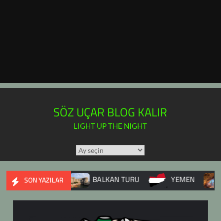
SÖZ UÇAR BLOG KALIR
LIGHT UP THE NIGHT
TÜM
YAZILAR
TAKVİMİ
Ç SAVAŞI
BALKAN TURU
YEMEN
DUPNİSA
SON YAZILAR