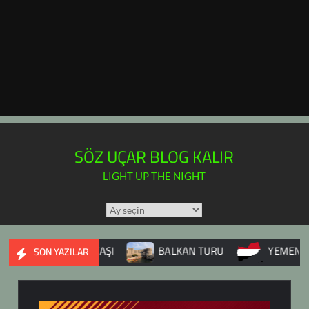
SÖZ UÇAR BLOG KALIR
LIGHT UP THE NIGHT
TÜM
YAZILAR
TAKVİMİ
SURİYE İÇ SAVAŞI
BALKAN TURU
YEMEN
SON YAZILAR