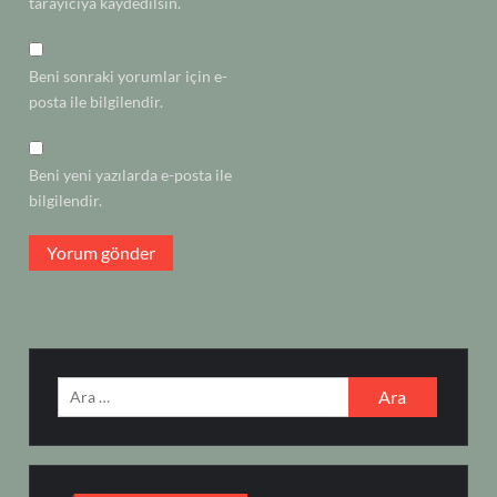
tarayıcıya kaydedilsin.
Beni sonraki yorumlar için e-
posta ile bilgilendir.
Beni yeni yazılarda e-posta ile
bilgilendir.
Arama: