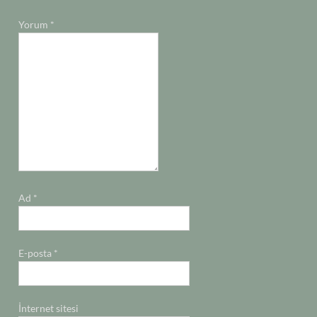
Yorum
*
Ad
*
E-posta
*
İnternet sitesi