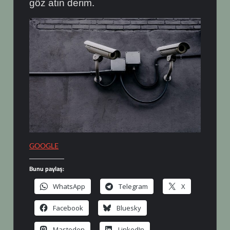
göz atın derim.
GOOGLE
Bunu paylaş:
WhatsApp
Telegram
X
Facebook
Bluesky
Mastodon
LinkedIn