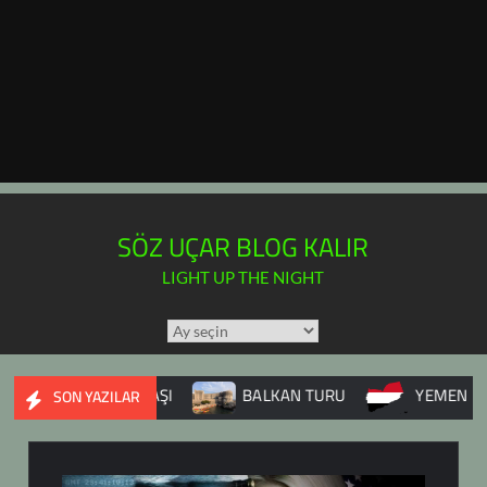
SÖZ UÇAR BLOG KALIR
LIGHT UP THE NIGHT
TÜM
YAZILAR
TAKVİMİ
RİYE İÇ SAVAŞI
BALKAN TURU
YEMEN
DU
SON YAZILAR