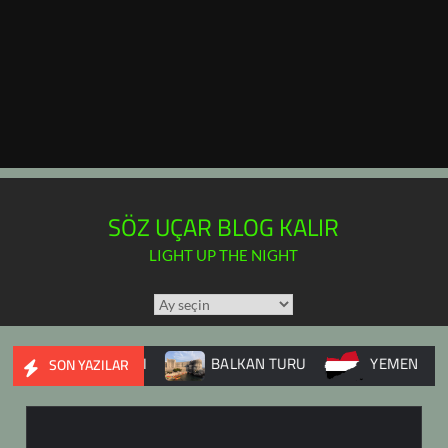
SÖZ UÇAR BLOG KALIR
LIGHT UP THE NIGHT
TÜM
YAZILAR
TAKVİMİ
E İÇ SAVAŞI
BALKAN TURU
YEMEN
DUPN
SON YAZILAR