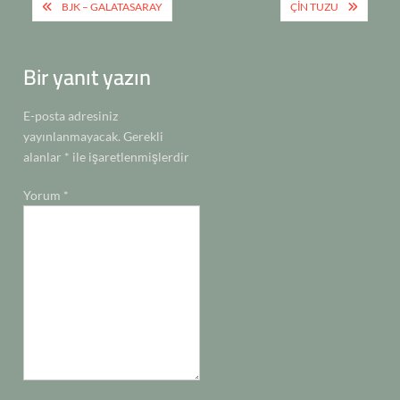
Yazı
BJK – GALATASARAY
ÇİN TUZU
n
p
m
o
gezinmesi
dI
o
e
ds
t
k
p
k
n
n
Bir yanıt yazın
E-posta adresiniz
yayınlanmayacak.
Gerekli
alanlar
*
ile işaretlenmişlerdir
Yorum
*