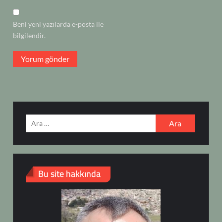
Beni yeni yazılarda e-posta ile
bilgilendir.
Arama:
Bu site hakkında