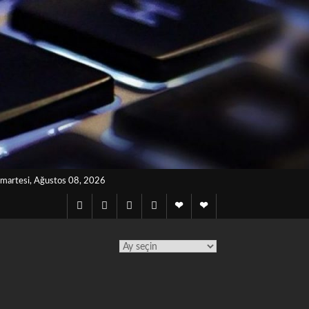
martesi, Ağustos 08, 2026
Twitter
Instagram
Facebook
Lınkedın
Notes
Telegram
archives
TÜM
YAZILAR
TAKVİMİ