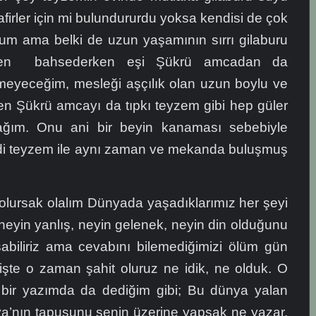
irler için mi bulundururdu yoksa kendisi de çok
rum ama belki de uzun yaşamının sırrı gilaburu
den bahsederken eşi Şükrü amcadan da
yeceğim, mesleği aşçılık olan uzun boylu ve
en Şükrü amcayı da tıpkı teyzem gibi hep güler
cağım. Onu ani bir beyin kanaması sebebiyle
mdi teyzem ile aynı zaman ve mekanda buluşmuş
olursak olalım Dünyada yaşadıklarımız her şeyi
, neyin yanlış, neyin gelenek, neyin din olduğunu
biliriz ama cevabını bilemediğimizi ölüm gün
 işte o zaman şahit oluruz ne idik, ne olduk. O
ir yazımda da dediğim gibi; Bu dünya yalan
a’nın tapusunu senin üzerine yapsak ne yazar.