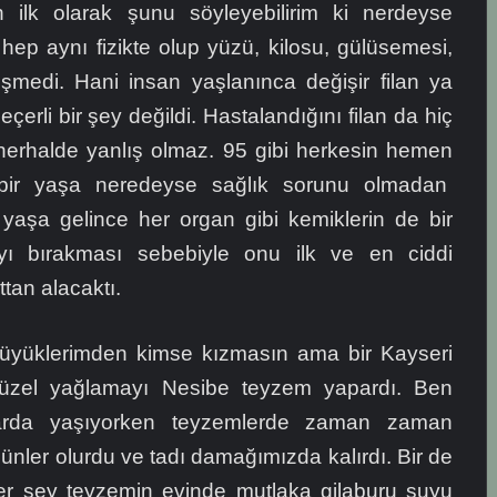
 ilk olarak şunu söyleyebilirim ki nerdeyse
i hep aynı fizikte olup yüzü, kilosu, gülüsemesi,
şmedi. Hani insan yaşlanınca değişir filan ya
çerli bir şey değildi. Hastalandığını filan da hiç
rhalde yanlış olmaz. 95 gibi herkesin hemen
 bir yaşa neredeyse sağlık sorunu olmadan
yaşa gelince her organ gibi kemiklerin de bir
yı bırakması sebebiyle onu ilk ve en ciddi
ttan alacaktı.
üyüklerimden kimse kızmasın ama bir Kayseri
güzel yağlamayı Nesibe teyzem yapardı. Ben
arda yaşıyorken teyzemlerde zaman zaman
nler olurdu ve tadı damağımızda kalırdı. Bir de
ğer şey teyzemin evinde mutlaka gilaburu suyu