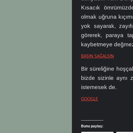
Kısacık ömrümüzde
olmak uğruna kıçımız
yok sayarak, zayı
görerek, paraya ta
kaybetmeye değme
BAŞIN SAĞALSIN
Bir süreliğine hoşç
bizde sizinle aynı
istemesek de.
GOOGLE
Bunu paylaş: