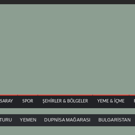
ASARAY
SPOR
ŞEHIRLER & BÖLGELER
YEME & İÇME
YEMEN
DUPNİSA MAĞARASI
BULGARİSTAN
İĞNE