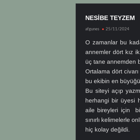
NESİBE TEYZEM
afgunes
25/11/2024
O zamanlar bu kada
annemler dört kız i
üç tane annemden bü
Ortalama dört civarı
bu ekibin en büyüğü
Bu siteyi açıp yaz
herhangi bir üyesi 
aile bireyleri için 
sınırlı kelimelerle o
hiç kolay değildi.