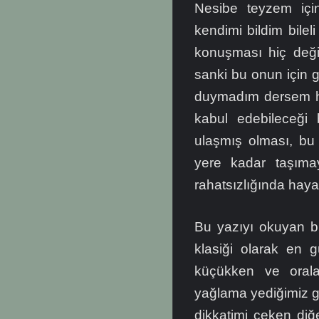
Nesibe teyzem için
kendimi bildim bilel
konuşması hiç deği
sanki bu onun için ge
duymadım dersem he
kabul edebileceği
ulaşmış olması, bu 
yere kadar taşıma
rahatsızlığında haya
Bu yazıyı okuyan b
klasiği olarak en 
küçükken ve oral
yağlama yediğimiz gü
dikkatimi çeken di