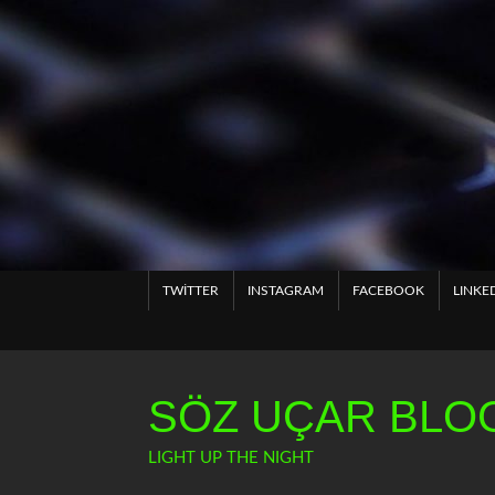
Skip
to
content
TWITTER
INSTAGRAM
FACEBOOK
LINKE
SÖZ UÇAR BLOG
LIGHT UP THE NIGHT