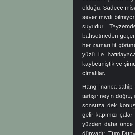
olduğu. Sadece misaf
sever miydi bilmiyo
suyudur. Teyzem
bahsetmeden geçeme
her zaman fit görün
yüzü ile hatırlaya
kaybetmiştik ve şi
olmalılar.
Hangi inanca sahip 
tartışır neyin doğru
sonsuza dek konuşa
gelir kapımızı çalar
yüzden daha önce b
dünyadır. Tüm Düny