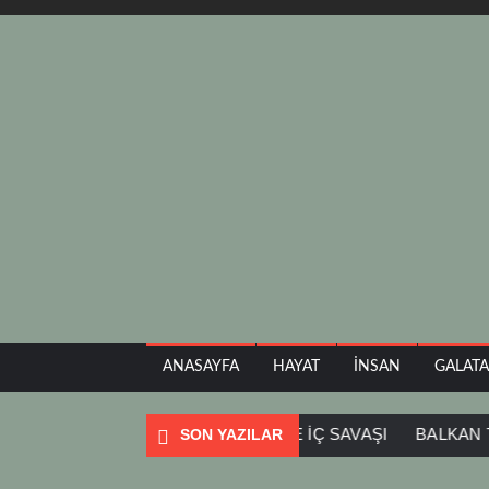
ANASAYFA
HAYAT
İNSAN
GALAT
ESTIADA
SOFYA
SURİYE İÇ SAVAŞI
BALKAN TURU
SON YAZILAR