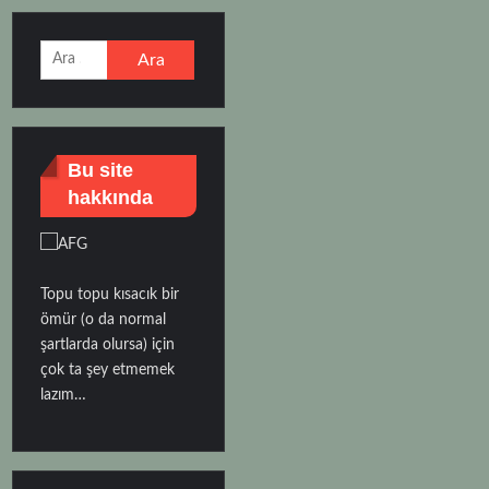
Arama:
Bu site
hakkında
Topu topu kısacık bir
ömür (o da normal
şartlarda olursa) için
çok ta şey etmemek
lazım…