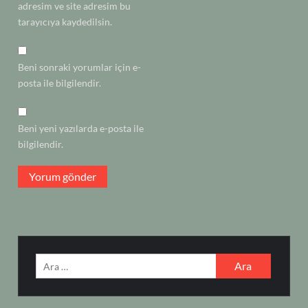
adresim ve site adresim bu
tarayıcıya kaydedilsin.
Beni sonraki yorumlar için e-
posta ile bilgilendir.
Beni yeni yazılarda e-posta ile
bilgilendir.
Arama: