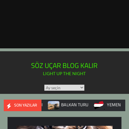
SÖZ UÇAR BLOG KALIR
LIGHT UP THE NIGHT
TÜM
YAZILAR
TAKVİMİ
E İÇ SAVAŞI
BALKAN TURU
YEMEN
DUPN
SON YAZILAR