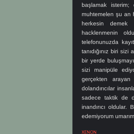
başlamak isterim; 
muhtemelen şu an he
herkesin demek 
hacklenmenin old
telefonunuzda kayı
tanıdığınız biri sizi
bir yerde buluşmayı 
sizi manipüle ediy
gerçekten arayan 
dolandırıcılar insanl
sadece taktik de d
inandırıcı oldular.
edemiyorum umarım 
XENON