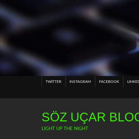
Skip
to
content
TWITTER
INSTAGRAM
FACEBOOK
LINKE
SÖZ UÇAR BLOG
LIGHT UP THE NIGHT