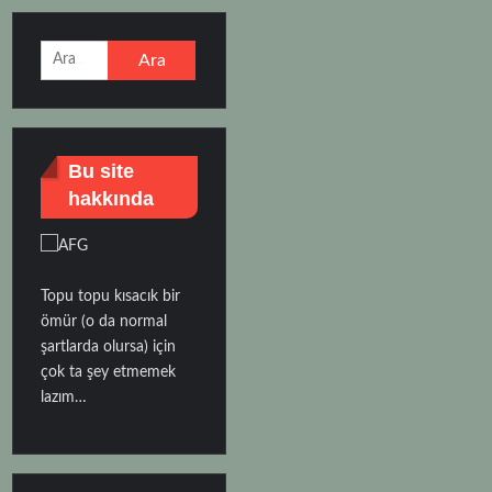
Arama:
Bu site
hakkında
Topu topu kısacık bir
ömür (o da normal
şartlarda olursa) için
çok ta şey etmemek
lazım…