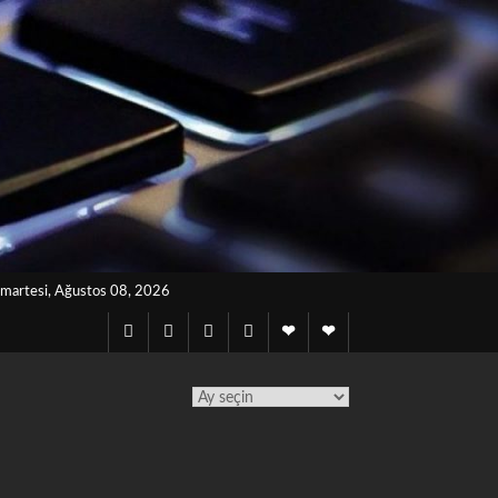
martesi, Ağustos 08, 2026
Twitter
Instagram
Facebook
Lınkedın
Notes
Telegram
archives
TÜM
YAZILAR
TAKVİMİ