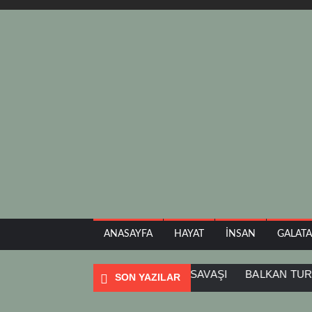
ANASAYFA
HAYAT
İNSAN
GALAT
IADA
SOFYA
SURİYE İÇ SAVAŞI
BALKAN TURU
Y
SON YAZILAR