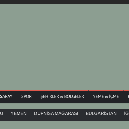
ASARAY
SPOR
ŞEHIRLER & BÖLGELER
YEME & İÇME
EMEN
DUPNİSA MAĞARASI
BULGARİSTAN
İĞNEADA