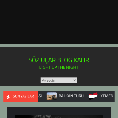
SÖZ UÇAR BLOG KALIR
LIGHT UP THE NIGHT
TÜM
YAZILAR
TAKVİMİ
RİYE İÇ SAVAŞI
BALKAN TURU
YEMEN
DU
SON YAZILAR