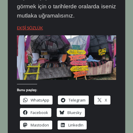
görmek için o tarihlerde oralarda iseniz
mutlaka uğramalısınız.
EKŞİ SÖZLÜK
Bunu paylaş:
WhatsApp
Telegram
X
Facebook
Bluesky
Mastodon
LinkedIn