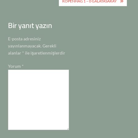
gezinmesi
k
p
k
n
n
KOPENHAG 1 – 0 GALATASARAY
Bir yanıt yazın
E-posta adresiniz
yayınlanmayacak.
Gerekli
alanlar
*
ile işaretlenmişlerdir
Yorum
*