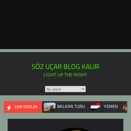
SÖZ UÇAR BLOG KALIR
LIGHT UP THE NIGHT
TÜM
YAZILAR
TAKVİMİ
İÇ SAVAŞI
BALKAN TURU
YEMEN
DUPNİS
SON YAZILAR