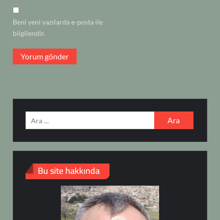
Beni yeni yazılarda e-posta ile
bilgilendir.
Arama:
Bu site hakkında