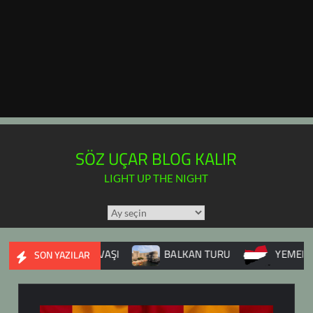
SÖZ UÇAR BLOG KALIR
LIGHT UP THE NIGHT
TÜM
YAZILAR
TAKVİMİ
SURİYE İÇ SAVAŞI
BALKAN TURU
YEMEN
SON YAZILAR