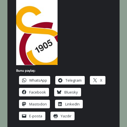
Bunu paylaş:
WhatsApp
Telegram
X
Facebook
Bluesky
Mastodon
LinkedIn
E-posta
Yazdır