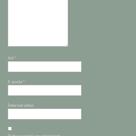
Ad
*
E-posta
*
İnternet sitesi
Daha sonraki yorumlarımda