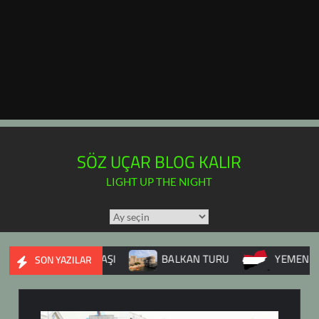
SÖZ UÇAR BLOG KALIR
LIGHT UP THE NIGHT
TÜM
YAZILAR
TAKVİMİ
İYE İÇ SAVAŞI
BALKAN TURU
YEMEN
DU
SON YAZILAR