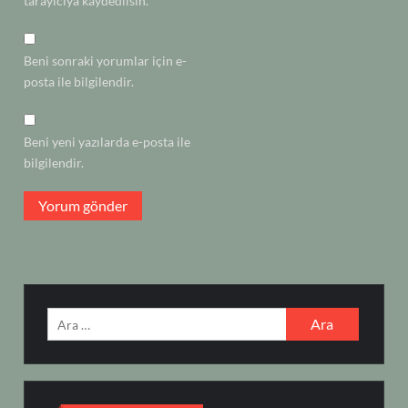
tarayıcıya kaydedilsin.
Beni sonraki yorumlar için e-
posta ile bilgilendir.
Beni yeni yazılarda e-posta ile
bilgilendir.
Arama: