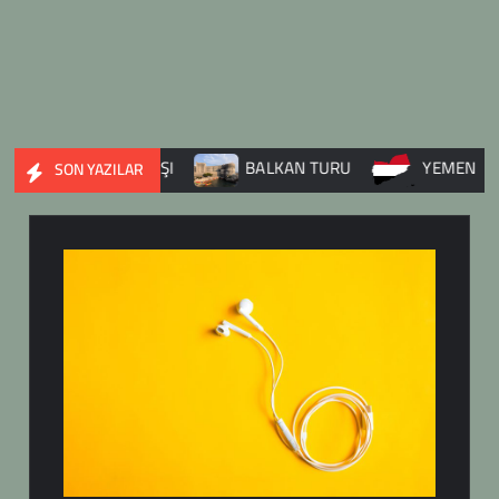
İYE İÇ SAVAŞI
BALKAN TURU
YEMEN
DU
SON YAZILAR