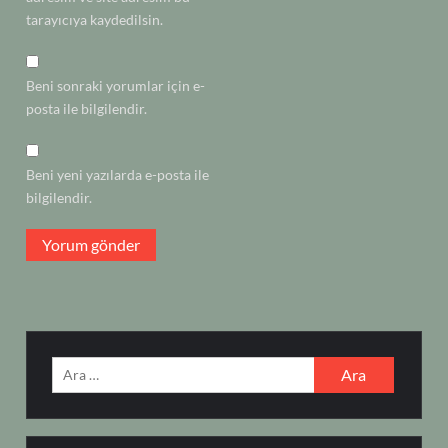
tarayıcıya kaydedilsin.
Beni sonraki yorumlar için e-
posta ile bilgilendir.
Beni yeni yazılarda e-posta ile
bilgilendir.
Arama: