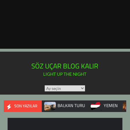
SÖZ UÇAR BLOG KALIR
LIGHT UP THE NIGHT
TÜM
YAZILAR
TAKVİMİ
E İÇ SAVAŞI
BALKAN TURU
YEMEN
DUPN
SON YAZILAR